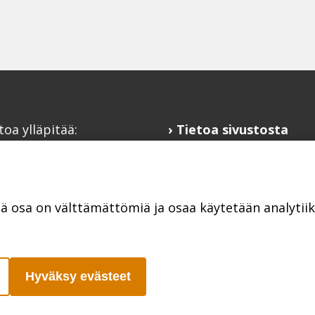
toa ylläpitää:
Tietoa sivustosta
alaisfoorumi
Hyödyllisiä linkkejä
@kansalaisfoorumi.fi
Ilmoita järjestösi
laisfoorumi.fi
järjestöhakemistoon
tä osa on välttämättömiä ja osaa käytetään analyti
Hyväksy evästeet
Poutapilvi web design