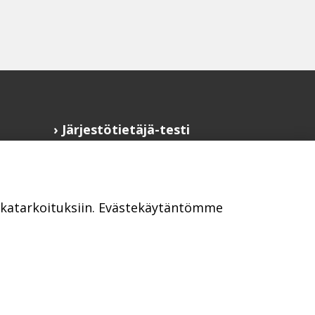
Järjestötietäjä-testi
Anna palautetta
Saavutettavuusseloste
Evästekäytännöt
ikkatarkoituksiin. Evästekäytäntömme
Civil Society