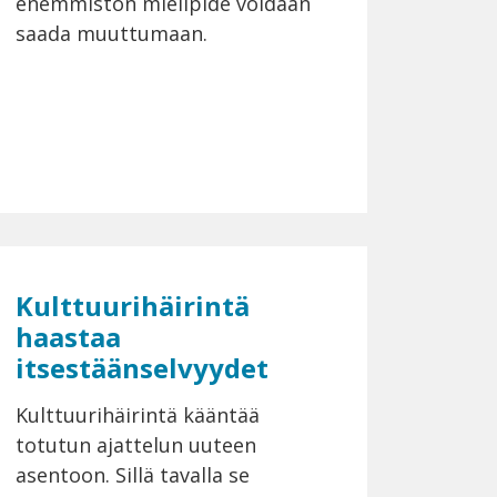
enemmistön mielipide voidaan
saada muuttumaan.
Kulttuurihäirintä
haastaa
itsestäänselvyydet
Kulttuurihäirintä kääntää
totutun ajattelun uuteen
asentoon. Sillä tavalla se