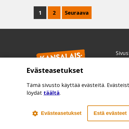
1
2
Seuraava
Sivus
Kans
Evästeasetukset
info
kansa
Tämä sivusto käyttää evästeitä. Evästeis
löydät
täältä
.
Evästeasetukset
Estä evästeet