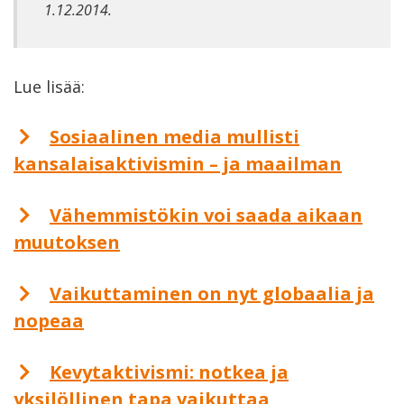
1.12.2014.
Lue lisää:
Sosiaalinen media mullisti
kansalaisaktivismin – ja maailman
Vähemmistökin voi saada aikaan
muutoksen
Vaikuttaminen on nyt globaalia ja
nopeaa
Kevytaktivismi: notkea ja
yksilöllinen tapa vaikuttaa