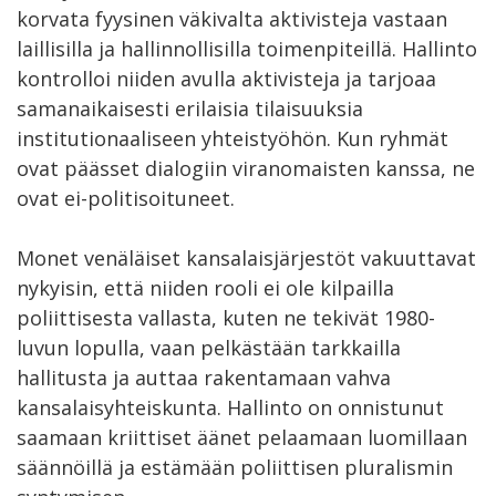
korvata fyysinen väkivalta aktivisteja vastaan
laillisilla ja hallinnollisilla toimenpiteillä. Hallinto
kontrolloi niiden avulla aktivisteja ja tarjoaa
samanaikaisesti erilaisia tilaisuuksia
institutionaaliseen yhteistyöhön. Kun ryhmät
ovat päässet dialogiin viranomaisten kanssa, ne
ovat ei-politisoituneet.
Monet venäläiset kansalaisjärjestöt vakuuttavat
nykyisin, että niiden rooli ei ole kilpailla
poliittisesta vallasta, kuten ne tekivät 1980-
luvun lopulla, vaan pelkästään tarkkailla
hallitusta ja auttaa rakentamaan vahva
kansalaisyhteiskunta. Hallinto on onnistunut
saamaan kriittiset äänet pelaamaan luomillaan
säännöillä ja estämään poliittisen pluralismin