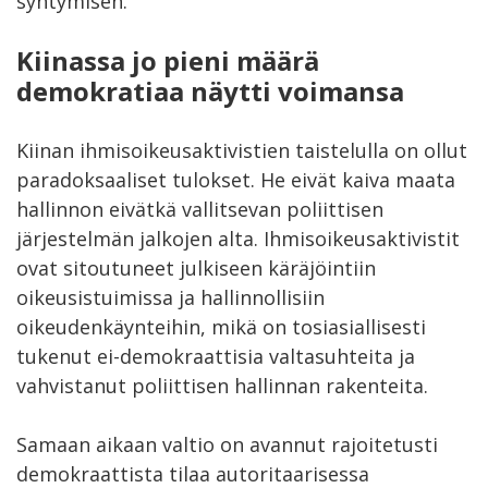
syntymisen.
Kiinassa jo pieni määrä
demokratiaa näytti voimansa
Kiinan ihmisoikeusaktivistien taistelulla on ollut
paradoksaaliset tulokset. He eivät kaiva maata
hallinnon eivätkä vallitsevan poliittisen
järjestelmän jalkojen alta. Ihmisoikeusaktivistit
ovat sitoutuneet julkiseen käräjöintiin
oikeusistuimissa ja hallinnollisiin
oikeudenkäynteihin, mikä on tosiasiallisesti
tukenut ei-demokraattisia valtasuhteita ja
vahvistanut poliittisen hallinnan rakenteita.
Samaan aikaan valtio on avannut rajoitetusti
demokraattista tilaa autoritaarisessa