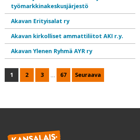
työmarkkinakeskusjärjestö
Akavan Erityisalat ry
Akavan kirkolliset ammattiliitot AKI r.y.
Akavan Ylenen Ryhmä AYR ry
1
2
3
…
67
Seuraava