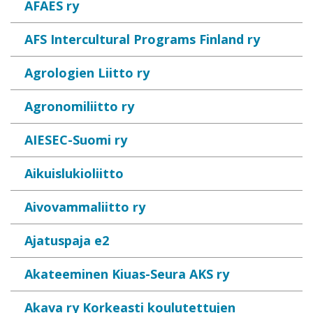
AFAES ry
AFS Intercultural Programs Finland ry
Agrologien Liitto ry
Agronomiliitto ry
AIESEC-Suomi ry
Aikuislukioliitto
Aivovammaliitto ry
Ajatuspaja e2
Akateeminen Kiuas-Seura AKS ry
Akava ry Korkeasti koulutettujen