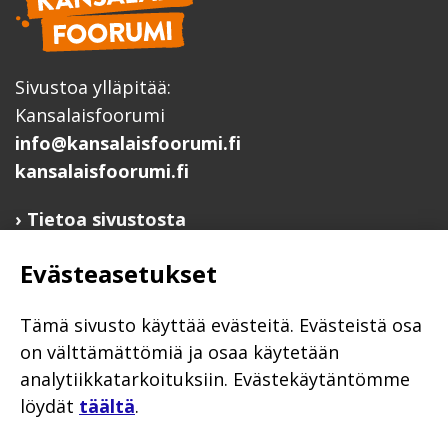
Sivustoa ylläpitää:
Kansalaisfoorumi
info@kansalaisfoorumi.fi
kansalaisfoorumi.fi
Tietoa sivustosta
Hyödyllisiä linkkejä
Evästeasetukset
Ilmoita järjestösi järjestöhakemistoon
Järjestötietäjä-testi
Tämä sivusto käyttää evästeitä. Evästeistä osa
Anna palautetta
on välttämättömiä ja osaa käytetään
analytiikkatarkoituksiin. Evästekäytäntömme
Saavutettavuusseloste
löydät
täältä
.
Evästekäytännöt
Civil Society