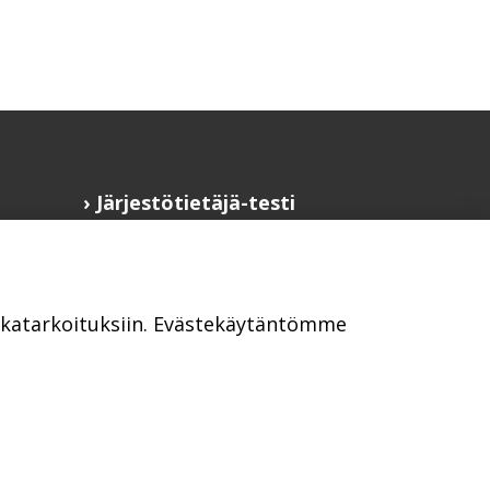
Järjestötietäjä-testi
Anna palautetta
Saavutettavuusseloste
Evästekäytännöt
ikkatarkoituksiin. Evästekäytäntömme
Civil Society