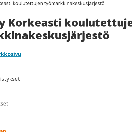
keasti koulutettujen työmarkkinakeskusjärjestö
y Korkeasti koulutettuj
kinakeskusjärjestö
rkkosivu
istykset
set
aan