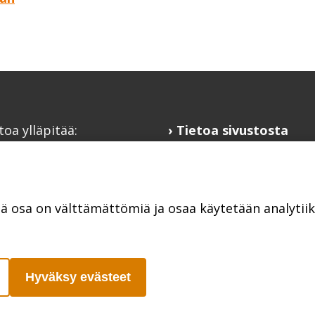
toa ylläpitää:
Tietoa sivustosta
alaisfoorumi
Hyödyllisiä linkkejä
@kansalaisfoorumi.fi
Ilmoita järjestösi
laisfoorumi.fi
järjestöhakemistoon
tä osa on välttämättömiä ja osaa käytetään analyti
Hyväksy evästeet
Poutapilvi web design