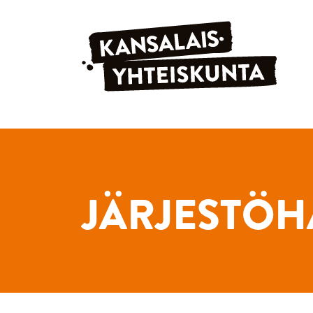
Siirry sisältöön
JÄRJESTÖH