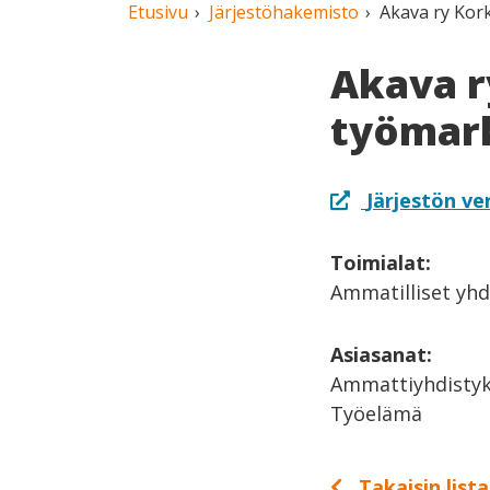
Etusivu
Järjestöhakemisto
Akava ry Kor
Akava r
työmark
Järjestön ve
Toimialat:
Ammatilliset yhd
Asiasanat:
Ammattiyhdistyk
Työelämä
Takaisin list