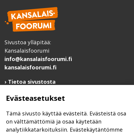
Sivustoa ylläpitää:
Kansalaisfoorumi
info@kansalaisfoorumi.fi
kansalaisfoorumi.fi
Tietoa sivustosta
Hyödyllisiä linkkejä
Evästeasetukset
Ilmoita järjestösi järjestöhakemistoon
Järjestötietäjä-testi
Tämä sivusto käyttää evästeitä. Evästeistä osa
Anna palautetta
on välttämättömiä ja osaa käytetään
analytiikkatarkoituksiin. Evästekäytäntömme
Saavutettavuusseloste