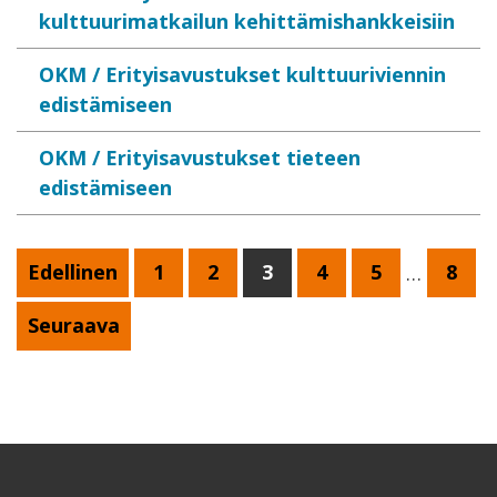
kulttuurimatkailun kehittämishankkeisiin
OKM / Erityisavustukset kulttuuriviennin
edistämiseen
OKM / Erityisavustukset tieteen
edistämiseen
Edellinen
1
2
3
4
5
…
8
Seuraava