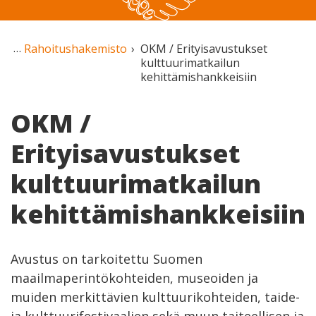
Rahoitushakemisto
OKM / Erityisavustukset
kulttuurimatkailun
kehittämishankkeisiin
OKM /
Erityisavustukset
kulttuurimatkailun
kehittämishankkeisiin
Avustus on tarkoitettu Suomen
maailmaperintökohteiden, museoiden ja
muiden merkittävien kulttuurikohteiden, taide-
ja kulttuurifestivaalien sekä muun taiteellisen ja