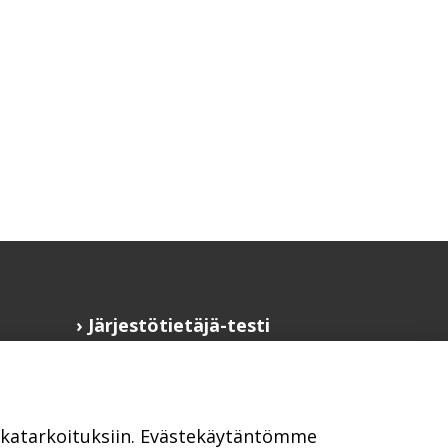
Järjestötietäjä-testi
Anna palautetta
Saavutettavuusseloste
Evästekäytännöt
ikkatarkoituksiin. Evästekäytäntömme
Civil Society