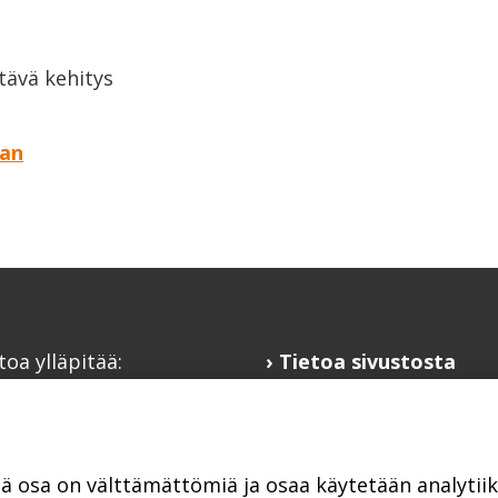
tävä kehitys
aan
toa ylläpitää:
Tietoa sivustosta
alaisfoorumi
Hyödyllisiä linkkejä
@kansalaisfoorumi.fi
Ilmoita järjestösi
laisfoorumi.fi
järjestöhakemistoon
tä osa on välttämättömiä ja osaa käytetään analyti