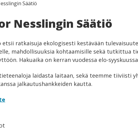
esslingin Säätiö
or Nesslingin Säätiö
 etsii ratkaisuja ekologisesti kestävään tulevaisuut
lle, mahdollisuuksia kohtaamisille sekä tutkittua t
ttöön. Hakuaika on kerran vuodessa elo-syyskuussa
eteenaloja laidasta laitaan, sekä teemme tiiviisti y
anssa jalkautushankkeiden kautta.
te
ot