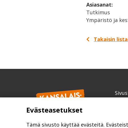
Asiasanat:
Tutkimus
Ympäristö ja kes
Takaisin list
Sivus
Kans
Evästeasetukset
info
kansa
Tämä sivusto käyttää evästeitä. Evästeis