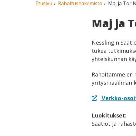
Etusivu
Rahoitushakemisto
Maj ja Tor N
Maj ja T
Nesslingin Säätiö
tukea tutkimukse
yhteiskunnan käy
Rahoitamme eri ti
yritysmaailman k
Verkko-osoi
Luokitukset:
Säätiöt ja rahast