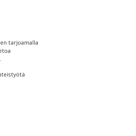
een tarjoamalla
ietoa
.
hteistyötä