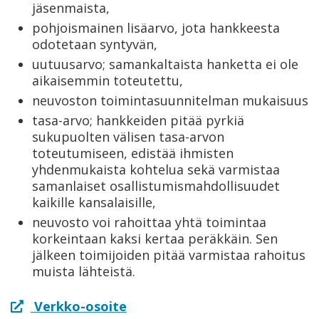
jäsenmaista,
pohjoismainen lisäarvo, jota hankkeesta
odotetaan syntyvän,
uutuusarvo; samankaltaista hanketta ei ole
aikaisemmin toteutettu,
neuvoston toimintasuunnitelman mukaisuus
tasa-arvo; hankkeiden pitää pyrkiä
sukupuolten välisen tasa-arvon
toteutumiseen, edistää ihmisten
yhdenmukaista kohtelua sekä varmistaa
samanlaiset osallistumismahdollisuudet
kaikille kansalaisille,
neuvosto voi rahoittaa yhtä toimintaa
korkeintaan kaksi kertaa peräkkäin. Sen
jälkeen toimijoiden pitää varmistaa rahoitus
muista lähteistä.
Verkko-osoite