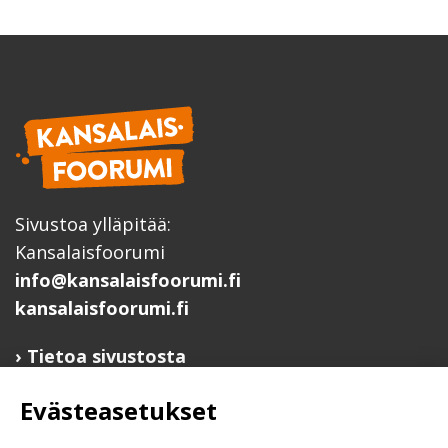
Sivustoa ylläpitää:
Kansalaisfoorumi
info@kansalaisfoorumi.fi
kansalaisfoorumi.fi
Tietoa sivustosta
Hyödyllisiä linkkejä
Evästeasetukset
Ilmoita järjestösi järjestöhakemistoon