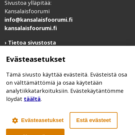
Sivustoa ylläpitää:
Kansalaisfoorumi
info@kansalaisfoorumi.fi
kansalaisfoorumi.fi
Tietoa sivustosta
Hyödyllisiä linkkejä
Evästeasetukset
Ilmoita järjestösi järjestöhakemistoon
Järjestötietäjä-testi
Tämä sivusto käyttää evästeitä. Evästeistä osa
Anna palautetta
on välttämättömiä ja osaa käytetään
analytiikkatarkoituksiin. Evästekäytäntömme
Saavutettavuusseloste
löydät
täältä
.
Evästekäytännöt
Civil Society
Evästeasetukset
Estä evästeet