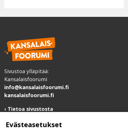
Sivustoa ylläpitää:
Kansalaisfoorumi
info@kansalaisfoorumi.fi
kansalaisfoorumi.fi
Tietoa sivustosta
Hyödyllisiä linkkejä
Evästeasetukset
Ilmoita järjestösi järjestöhakemistoon