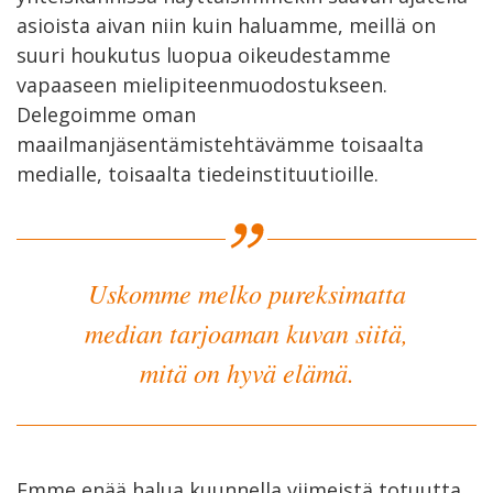
asioista aivan niin kuin haluamme, meillä on
suuri houkutus luopua oikeudestamme
vapaaseen mielipiteenmuodostukseen.
Delegoimme oman
maailmanjäsentämistehtävämme toisaalta
medialle, toisaalta tiedeinstituutioille.
Uskomme melko pureksimatta
median tarjoaman kuvan siitä,
mitä on hyvä elämä.
Emme enää halua kuunnella viimeistä totuutta