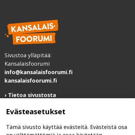
Sivustoa ylläpitää:
Kansalaisfoorumi
info@kansalaisfoorumi.fi
kansalaisfoorumi.fi
Tietoa sivustosta
Hyödyllisiä linkkejä
Evästeasetukset
Ilmoita järjestösi järjestöhakemistoon
Järjestötietäjä-testi
Tämä sivusto käyttää evästeitä. Evästeistä osa
Anna palautetta