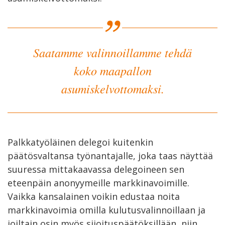
Saatamme valinnoillamme tehdä
koko maapallon
asumiskelvottomaksi.
Palkkatyöläinen delegoi kuitenkin
päätösvaltansa työnantajalle, joka taas näyttää
suuressa mittakaavassa delegoineen sen
eteenpäin anonyymeille markkinavoimille.
Vaikka kansalainen voikin edustaa noita
markkinavoimia omilla kulutusvalinnoillaan ja
joiltain osin myös sijoituspäätöksillään, niin