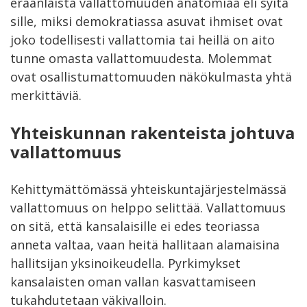
eräänlaista vallattomuuden anatomiaa eli syitä
sille, miksi demokratiassa asuvat ihmiset ovat
joko todellisesti vallattomia tai heillä on aito
tunne omasta vallattomuudesta. Molemmat
ovat osallistumattomuuden näkökulmasta yhtä
merkittäviä.
Yhteiskunnan rakenteista johtuva
vallattomuus
Kehittymättömässä yhteiskuntajärjestelmässä
vallattomuus on helppo selittää. Vallattomuus
on sitä, että kansalaisille ei edes teoriassa
anneta valtaa, vaan heitä hallitaan alamaisina
hallitsijan yksinoikeudella. Pyrkimykset
kansalaisten oman vallan kasvattamiseen
tukahdutetaan väkivalloin.