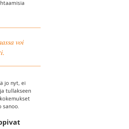
ohtaamisia
aassa voi
i.
 jo nyt, ei
ja tullakseen
skokemukset
o sanoo.
ppivat