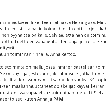
i Emmaukseen liikenteen hälinästä Helsingissä. Min
ervetulleeksi ja ainakin kolme ihmistä ehtii tarjota k
inen pyyhältää paikalle. Selviää, että hän on toim
uotta. Tuettujen vapaaehtoisten ohjaajilla ei ole 
itystä.
muun toiminnan rinnalla, Anna kertoo.
oistoiminta on malli, jossa ihminen saatellaan toim
 Se on väylä järjestötoimijaksi ihmisille, jotka tarvits
si kielitaidon, vamman tai sairauden vuoksi. KSL-op
uksen maahanmuuttaneet opiskelijat käyvät kerran
ustumassa vapaaehtoistoimintaan tuetusti. Siellä 
aehtoiset, kuten Anna ja
Päivi.