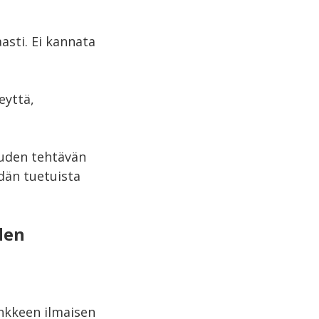
asti. Ei kannata
eyttä,
uuden tehtävän
dän tuetuista
den
nkkeen ilmaisen