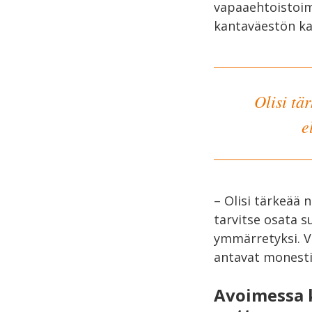
vapaaehtoistoim
kantaväestön ka
Olisi tä
e
– Olisi tärkeää 
tarvitse osata 
ymmärretyksi. 
antavat monesti
Avoimessa k