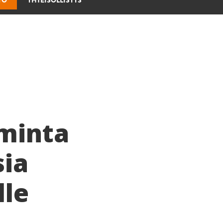
YÖ
YHTEISÖLLISYYS
iminta
sia
lle