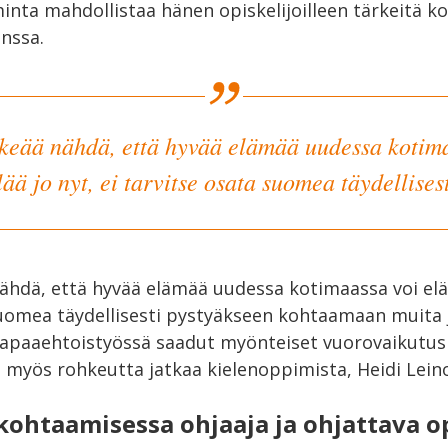
inta mahdollistaa hänen opiskelijoilleen tärkeitä k
nssa.
rkeää nähdä, että hyvää elämää uudessa kotim
lää jo nyt, ei tarvitse osata suomea täydellisest
nähdä, että hyvää elämää uudessa kotimaassa voi elää
suomea täydellisesti pystyäkseen kohtaamaan muita 
Vapaaehtoistyössä saadut myönteiset vuorovaikutu
 myös rohkeutta jatkaa kielenoppimista, Heidi Lein
ohtaamisessa ohjaaja ja ohjattava o