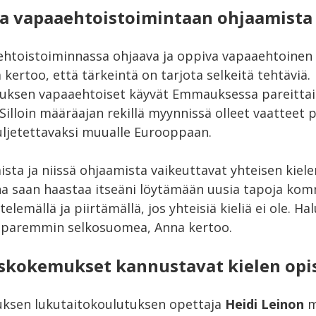
aa vapaaehtoistoimintaan ohjaamista
htoistoiminnassa ohjaava ja oppiva vapaaehtoinen 
 kertoo, että tärkeintä on tarjota selkeitä tehtäviä.
uksen vapaaehtoiset käyvät Emmauksessa pareitta
Silloin määräajan rekillä myynnissä olleet vaatteet
kuljetettavaksi muualle Eurooppaan.
sta ja niissä ohjaamista vaikeuttavat yhteisen kie
a saan haastaa itseäni löytämään uusia tapoja kom
elemällä ja piirtämällä, jos yhteisiä kieliä ei ole. Ha
 paremmin selkosuomea, Anna kertoo.
skokemukset kannustavat kielen opi
ksen lukutaitokoulutuksen opettaja
Heidi Leinon
m