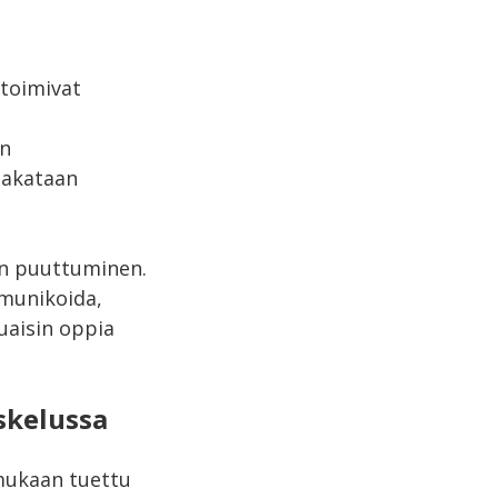
toimivat
in
 pakataan
len puuttuminen.
munikoida,
luaisin oppia
skelussa
ukaan tuettu