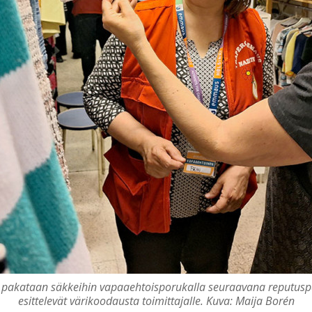
et pakataan säkkeihin vapaaehtoisporukalla seuraavana reputusp
esittelevät värikoodausta toimittajalle. Kuva: Maija Borén