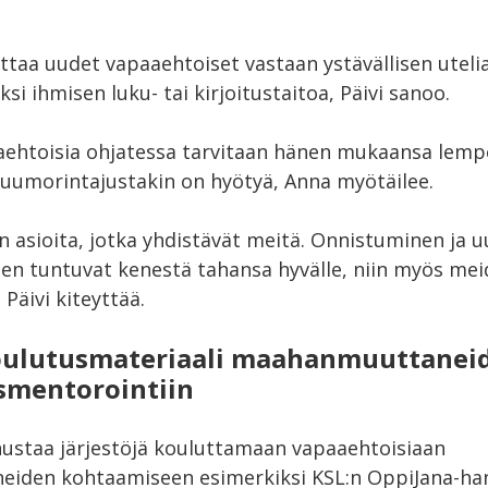
ttaa uudet vapaaehtoiset vastaan ystävällisen utelia
si ihmisen luku- tai kirjoitustaitoa, Päivi sanoo.
aehtoisia ohjatessa tarvitaan hänen mukaansa lemp
 huumorintajustakin on hyötyä, Anna myötäilee.
n asioita, jotka yhdistävät meitä. Onnistuminen ja 
en tuntuvat kenestä tahansa hyvälle, niin myös mei
 Päivi kiteyttää.
oulutusmateriaali maahanmuuttanei
smentorointiin
nustaa järjestöjä kouluttamaan vapaaehtoisiaan
iden kohtaamiseen esimerkiksi KSL:n OppiJana-ha