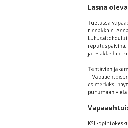
Läsnä olev
Tuetussa vapaae
rinnakkain. Anna
Lukutaitokoulut
reputuspäivinä. 
jätesäkkeihin, 
Tehtävien jakami
– Vapaaehtoisen
esimerkiksi näytt
puhumaan vielä
Vapaaehtoi
KSL-opintokesku