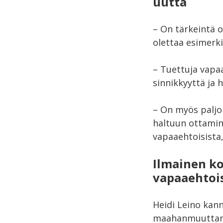
uutta
– On tärkeintä o
olettaa esimerkik
– Tuettuja vapa
sinnikkyyttä ja
– On myös paljo
haltuun ottamin
vapaaehtoisista,
Ilmainen k
vapaaehtoi
Heidi Leino kan
maahanmuuttane