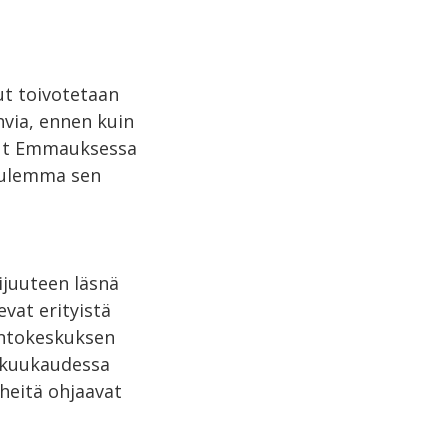
ut toivotetaan
ahvia, ennen kuin
inut Emmauksessa
kuulemma sen
ijuuteen läsnä
evat erityistä
intokeskuksen
 kuukaudessa
heitä ohjaavat