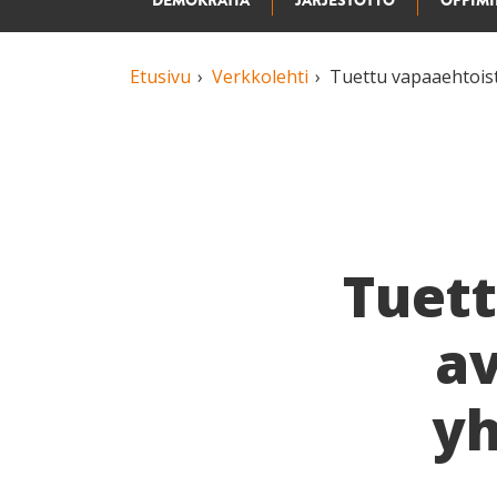
DEMOKRATIA
JÄRJESTÖTYÖ
OPPIM
Etusivu
Verkkolehti
Tuettu vapaaehtois­
Tuett
av
yh