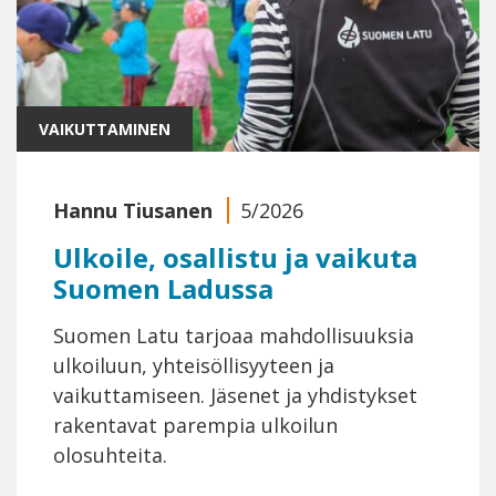
VAIKUTTAMINEN
Hannu Tiusanen
5/2026
Ulkoile, osallistu ja vaikuta
Suomen Ladussa
Suomen Latu tarjoaa mahdollisuuksia
ulkoiluun, yhteisöllisyyteen ja
vaikuttamiseen. Jäsenet ja yhdistykset
rakentavat parempia ulkoilun
olosuhteita.