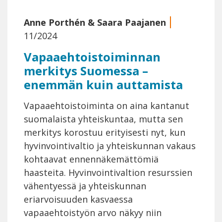
Anne Porthén
&
Saara Paajanen
11/2024
Vapaaehtoistoiminnan
merkitys Suomessa –
enemmän kuin auttamista
Vapaaehtoistoiminta on aina kantanut
suomalaista yhteiskuntaa, mutta sen
merkitys korostuu erityisesti nyt, kun
hyvinvointivaltio ja yhteiskunnan vakaus
kohtaavat ennennäkemättömiä
haasteita. Hyvinvointivaltion resurssien
vähentyessä ja yhteiskunnan
eriarvoisuuden kasvaessa
vapaaehtoistyön arvo näkyy niin