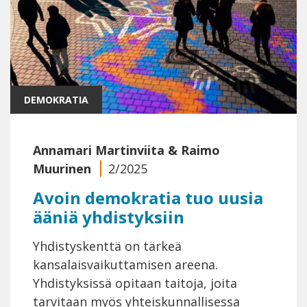
DEMOKRATIA
Annamari Martinviita
&
Raimo
Muurinen
2/2025
Avoin demokratia tuo uusia
ääniä yhdistyksiin
Yhdistyskenttä on tärkeä
kansalaisvaikuttamisen areena.
Yhdistyksissä opitaan taitoja, joita
tarvitaan myös yhteiskunnallisessa