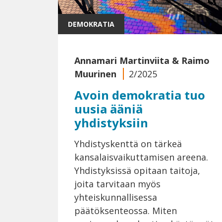
DEMOKRATIA
Annamari Martinviita
&
Raimo
Muurinen
2/2025
Avoin demokratia tuo
uusia ääniä
yhdistyksiin
Yhdistyskenttä on tärkeä
kansalaisvaikuttamisen areena.
Yhdistyksissä opitaan taitoja,
joita tarvitaan myös
yhteiskunnallisessa
päätöksenteossa. Miten