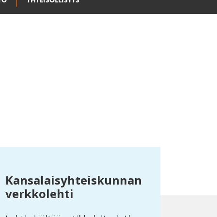
YÖ
YHTEISÖLLISYYS
Kansalaisyhteiskunnan
verkkolehti