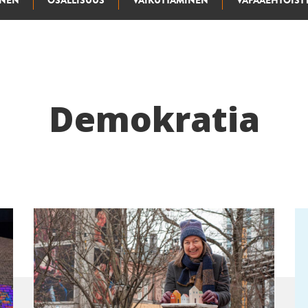
INEN
OSALLISUUS
VAIKUTTAMINEN
VAPAAEHTOIST
Demokratia