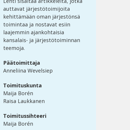
Lehti sisältää artikkeleita, jotka
auttavat järjestötoimijoita
kehittämään oman järjestönsä
toimintaa ja nostavat esiin
laajemmin ajankohtaisia
kansalais- ja järjestötoiminnan
teemoja.
Päätoimittaja
Anneliina Wevelsiep
Toimituskunta
Maija Borén
Raisa Laukkanen
Toimitussihteeri
Maija Borén