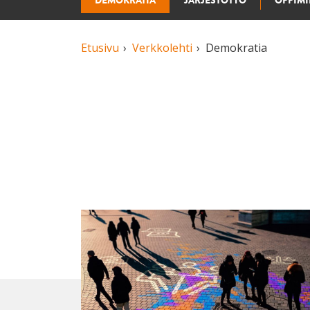
DEMOKRATIA
JÄRJESTÖTYÖ
OPPIM
Etusivu
Verkkolehti
Demokratia