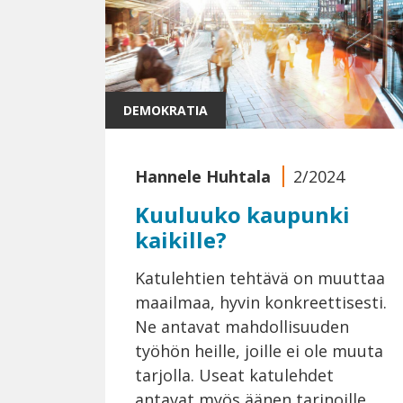
DEMOKRATIA
Hannele Huhtala
2/2024
Kuuluuko kaupunki
kaikille?
Katulehtien tehtävä on muuttaa
maailmaa, hyvin konkreettisesti.
Ne antavat mahdollisuuden
työhön heille, joille ei ole muuta
tarjolla. Useat katulehdet
antavat myös äänen tarinoille,