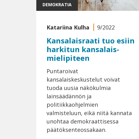
DEMOKRATIA
Katariina Kulha
9/2022
Kansalais­raati tuo esiin
harkitun kansalais­
mielipiteen
Puntaroivat
kansalaiskeskustelut voivat
tuoda uusia näkökulmia
lainsäädännön ja
politiikkaohjelmien
valmisteluun, eikä niitä kannata
unohtaa demokraattisessa
päätöksenteossakaan.