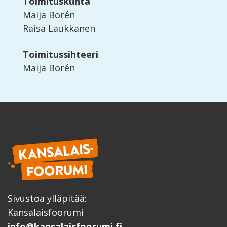
Toimituskunta
Maija Borén
Raisa Laukkanen
Toimitussihteeri
Maija Borén
Sivustoa ylläpitää:
Kansalaisfoorumi
info@kansalaisfoorumi.fi