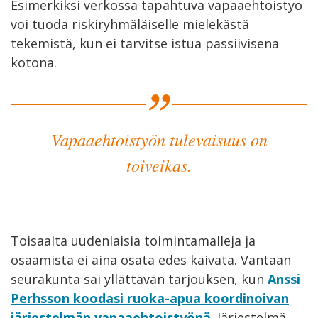
Esimerkiksi verkossa tapahtuva vapaaehtoistyö
voi tuoda riskiryhmäläiselle mielekästä
tekemistä, kun ei tarvitse istua passiivisena
kotona.
Vapaaehtoistyön tulevaisuus on
toiveikas.
Toisaalta uudenlaisia toimintamalleja ja
osaamista ei aina osata edes kaivata. Vantaan
seurakunta sai yllättävän tarjouksen, kun
Anssi
Perhsson koodasi ruoka-apua koordinoivan
järjestelmän vapaaehtoistyönä
. Järjestelmä