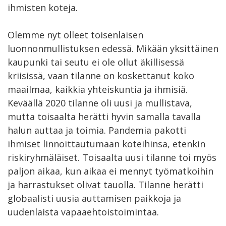
ihmisten koteja.
Olemme nyt olleet toisenlaisen
luonnonmullistuksen edessä. Mikään yksittäinen
kaupunki tai seutu ei ole ollut äkillisessä
kriisissä, vaan tilanne on koskettanut koko
maailmaa, kaikkia yhteiskuntia ja ihmisiä.
Keväällä 2020 tilanne oli uusi ja mullistava,
mutta toisaalta herätti hyvin samalla tavalla
halun auttaa ja toimia. Pandemia pakotti
ihmiset linnoittautumaan koteihinsa, etenkin
riskiryhmäläiset. Toisaalta uusi tilanne toi myös
paljon aikaa, kun aikaa ei mennyt työmatkoihin
ja harrastukset olivat tauolla. Tilanne herätti
globaalisti uusia auttamisen paikkoja ja
uudenlaista vapaaehtoistoimintaa.