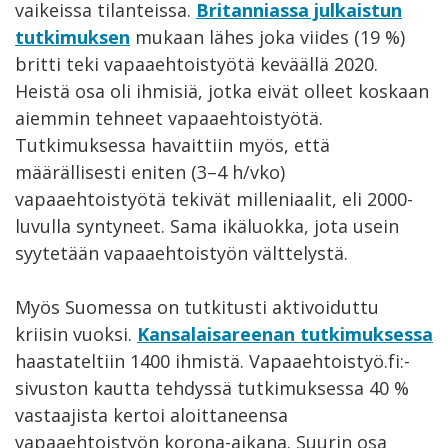
vaikeissa tilanteissa.
Britanniassa julkaistun
tutkimuksen
mukaan lähes joka viides (19 %)
britti teki vapaaehtoistyötä keväällä 2020.
Heistä osa oli ihmisiä, jotka eivät olleet koskaan
aiemmin tehneet vapaaehtoistyötä.
Tutkimuksessa havaittiin myös, että
määrällisesti eniten (3–4 h/vko)
vapaaehtoistyötä tekivät milleniaalit, eli 2000-
luvulla syntyneet. Sama ikäluokka, jota usein
syytetään vapaaehtoistyön välttelystä.
Myös Suomessa on tutkitusti aktivoiduttu
kriisin vuoksi.
Kansalaisareenan tutkimuksessa
haastateltiin 1400 ihmistä. Vapaaehtoistyö.fi:-
sivuston kautta tehdyssä tutkimuksessa 40 %
vastaajista kertoi aloittaneensa
vapaaehtoistyön korona-aikana. Suurin osa