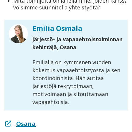
Mitä toimijoita on lähellämme, joiden kanssa
voisimme suunnitella yhteistyötä?
Emilia Osmala
järjestö- ja vapaaehtoistoiminnan
kehittäjä, Osana
Emilialla on kymmenen vuoden
kokemus vapaaehtoistyöstä ja sen
koordinoinnista. Hän auttaa
järjestöjä rekrytoimaan,
motivoimaan ja sitouttamaan
vapaaehtoisia.
Osana