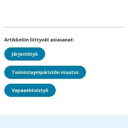
Artikkeliin liittyvät asiasanat:
Järjestötyö
Toimintaympäristön muutos
Vapaaehtoistyö