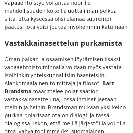
Vapaaehtoistyö voi antaa nuorille
mahdollisuuden kokeilla uutta ilman pelkoa
siitä, että kyseessä olisi elämää suurempi
päätös, jota voisi joutua myöhemmin katumaan.
Vastakkainasettelun purkamista
Oman paikan ja osaamisen löytämisen lisäksi
vapaaehtoistoiminnalla voidaan myös vastata
isoihinkin yhteiskunnallisiin haasteisiin.
Alankomaalainen toimittaja ja filosofi
Bart
Brandsma
määrittelee polarisaation
vastakkainasetteluna, jossa ihmiset jaetaan
meihin ja heihin. Brandsman mukaan yksi keino
purkaa polarisaatiota on dialogi. Ja tässä
dialogissa uskon, että meillä järjestöillä voi olla
oma, vahva roolimme (ks. suomalainen