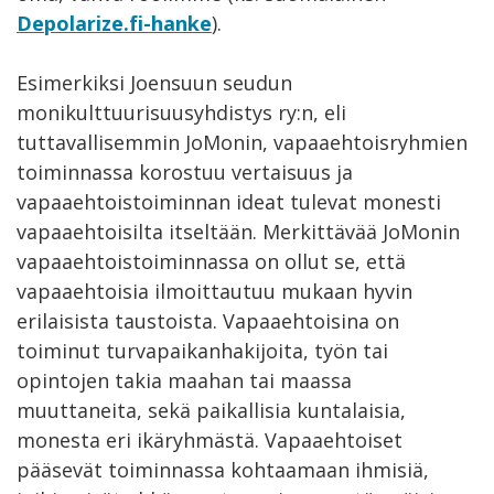
Depolarize.fi-hanke
).
Esimerkiksi Joensuun seudun
monikulttuurisuusyhdistys ry:n, eli
tuttavallisemmin JoMonin, vapaaehtoisryhmien
toiminnassa korostuu vertaisuus ja
vapaaehtoistoiminnan ideat tulevat monesti
vapaaehtoisilta itseltään. Merkittävää JoMonin
vapaaehtoistoiminnassa on ollut se, että
vapaaehtoisia ilmoittautuu mukaan hyvin
erilaisista taustoista. Vapaaehtoisina on
toiminut turvapaikanhakijoita, työn tai
opintojen takia maahan tai maassa
muuttaneita, sekä paikallisia kuntalaisia,
monesta eri ikäryhmästä. Vapaaehtoiset
pääsevät toiminnassa kohtaamaan ihmisiä,