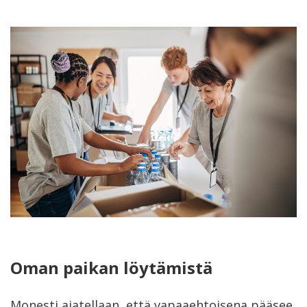
Oman paikan löytämistä
Monesti ajatellaan, että vapaaehtoisena pääsee