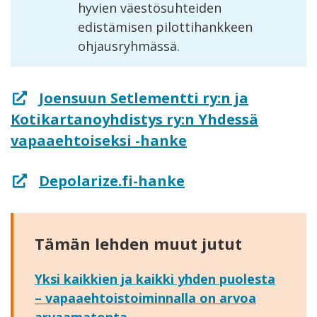
hyvien väestösuhteiden
edistämisen pilottihankkeen
ohjausryhmässä.
Joensuun Setlementti ry:n ja
Kotikartanoyhdistys ry:n Yhdessä
vapaaehtoiseksi -hanke
Depolarize.fi-hanke
Tämän lehden muut jutut
Yksi kaikkien ja kaikki yhden puolesta
– vapaaehtoistoiminnalla on arvoa