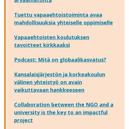
arvaamatonta
Tuettu vapaaehtoistoiminta avaa
mahdollisuuksia yhteiselle oppimiselle
Vapaaehtoisten koulutuksen
tavoitteet kirkkaaksi
Podcast: Mitä on globaalikasvatus?
Kansalaisjärjestön ja korkeakoulun
välinen yhteistyö on avain
vaikuttavaan hankkeeseen
Collaboration between the NGO and a
university is the key to an impactful
project