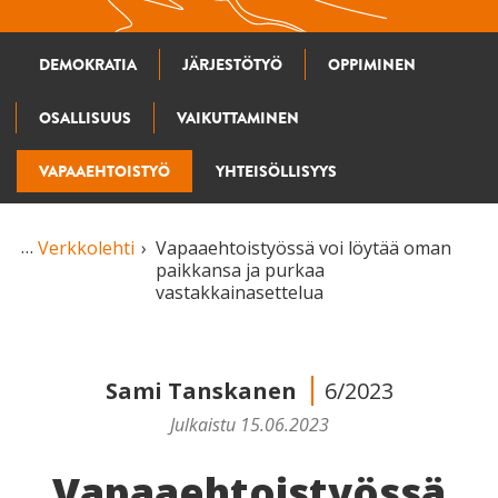
DEMOKRATIA
JÄRJESTÖTYÖ
OPPIMINEN
OSALLISUUS
VAIKUTTAMINEN
VAPAAEHTOISTYÖ
YHTEISÖLLISYYS
Verkkolehti
Vapaaehtois­työssä voi löytää oman
paikkansa ja purkaa
vastakkainasettelua
Sami Tanskanen
6/2023
Julkaistu 15.06.2023
Vapaaehtois­työssä