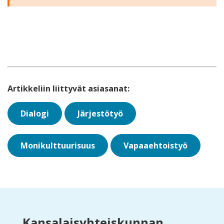
Artikkeliin liittyvät asiasanat:
Dialogi
Järjestötyö
Monikulttuurisuus
Vapaaehtoistyö
Kansalaisyhteiskunnan