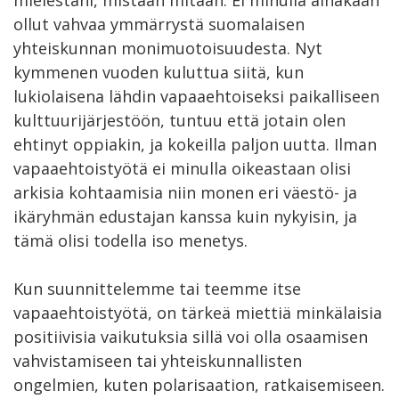
mielestäni, mistään mitään. Ei minulla ainakaan
ollut vahvaa ymmärrystä suomalaisen
yhteiskunnan monimuotoisuudesta. Nyt
kymmenen vuoden kuluttua siitä, kun
lukiolaisena lähdin vapaaehtoiseksi paikalliseen
kulttuurijärjestöön, tuntuu että jotain olen
ehtinyt oppiakin, ja kokeilla paljon uutta. Ilman
vapaaehtoistyötä ei minulla oikeastaan olisi
arkisia kohtaamisia niin monen eri väestö- ja
ikäryhmän edustajan kanssa kuin nykyisin, ja
tämä olisi todella iso menetys.
Kun suunnittelemme tai teemme itse
vapaaehtoistyötä, on tärkeä miettiä minkälaisia
positiivisia vaikutuksia sillä voi olla osaamisen
vahvistamiseen tai yhteiskunnallisten
ongelmien, kuten polarisaation, ratkaisemiseen.