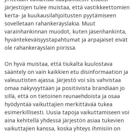
järjestöjen tulee muistaa, että vastikkeettomien
kerta- ja kuukausilahjoitusten pyytämiseen
sovelletaan rahankeräyslakia. Muut
varainhankinnan muodot, kuten jäsenhankinta,
hyväntekeväisyystapahtumat ja arpajaiset eivät
ole rahankeräyslain piirissä.
On hyvä muistaa, että tiukalta kuulostava
sääntely on vain kaikkien etu disinformaation ja
valeuutisten ajassa. Järjestö voi siis vahvistaa
omaa näkyvyyttään ja positiivista brändiään jo
sillä, että on tietoinen reunaehdoista ja osaa
hyödyntää vaikuttajien merkittävää tukea
esimerkillisesti. Uusia tapoja vaikuttamiseen voi
aina kehitellä yhdessä järjestön asiaa tukevien
vaikuttajien kanssa, koska yhteys ihmisiin on