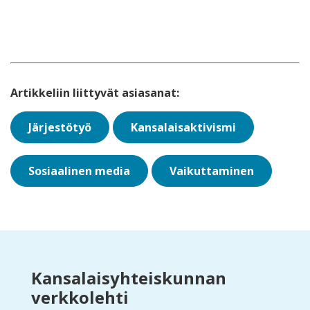
Artikkeliin liittyvät asiasanat:
Järjestötyö
Kansalaisaktivismi
Sosiaalinen media
Vaikuttaminen
Kansalaisyhteiskunnan
verkkolehti