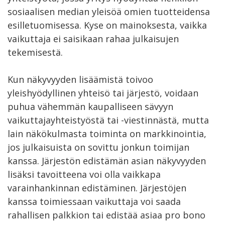
sosiaalisen median yleisöä omien tuotteidensa
esilletuomisessa. Kyse on mainoksesta, vaikka
vaikuttaja ei saisikaan rahaa julkaisujen
tekemisestä.
Kun näkyvyyden lisäämistä toivoo
yleishyödyllinen yhteisö tai järjestö, voidaan
puhua vähemmän kaupalliseen sävyyn
vaikuttajayhteistyöstä tai -viestinnästä, mutta
lain näkökulmasta toiminta on markkinointia,
jos julkaisuista on sovittu jonkun toimijan
kanssa. Järjestön edistämän asian näkyvyyden
lisäksi tavoitteena voi olla vaikkapa
varainhankinnan edistäminen. Järjestöjen
kanssa toimiessaan vaikuttaja voi saada
rahallisen palkkion tai edistää asiaa pro bono