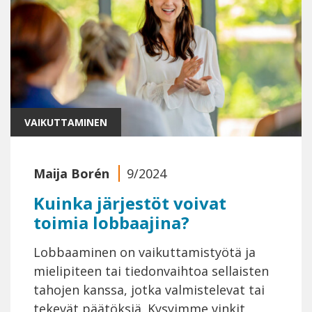
VAIKUTTAMINEN
Maija Borén
9/2024
Kuinka järjestöt voivat
toimia lobbaajina?
Lobbaaminen on vaikuttamistyötä ja
mielipiteen tai tiedonvaihtoa sellaisten
tahojen kanssa, jotka valmistelevat tai
tekevät päätöksiä. Kysyimme vinkit