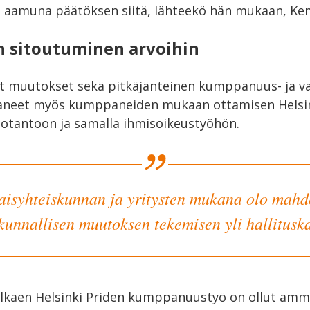
nä aamuna päätöksen siitä, lähteekö hän mukaan, K
en sitoutuminen arvoihin
et muutokset sekä pitkäjänteinen kumppanuus- ja v
aneet myös kumppaneiden mukaan ottamisen Helsink
tantoon ja samalla ihmisoikeustyöhön.
aisyhteiskunnan ja yritysten mukana olo mahdo
kunnallisen muutoksen tekemisen yli hallitusk
lkaen Helsinki Priden kumppanuustyö on ollut amma