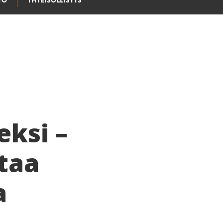
YÖ
YHTEISÖLLISYYS
eksi –
taa
a