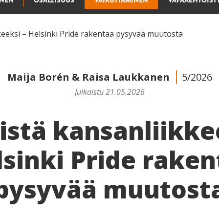
INEN
OSALLISUUS
VAIKUTTAMINEN
VAPAAEHTOIST
kkeeksi – Helsinki Pride rakentaa pysyvää muutosta
Maija Borén
&
Raisa Laukkanen
5/2026
Julkaistu 21.05.2026
istä kansanliikke
lsinki Pride raken
pysyvää muutost