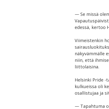
— Se missä olem
Vapautuspäivistä
edessä, kertoo 
Viimeistenkin h
sairausluokituksi
näkyvämmälle es
niin, että ihmis
liittolaisina.
Helsinki Pride -
kulkueissa oli k
osallistujaa ja s
— Tapahtuma on 