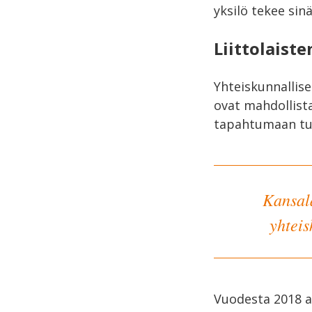
yksilö tekee si
Liittolaist
Yhteiskunnallis
ovat mahdollist
tapahtumaan tuo
Kansal
yhteis
Vuodesta 2018 a