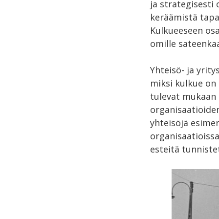
ja strategisesti
keräämistä tapa
Kulkueeseen osal
omille sateenkaa
Yhteisö- ja yri
miksi kulkue on 
tulevat mukaan 
organisaatioide
yhteisöjä esime
organisaatioiss
esteitä tunniste