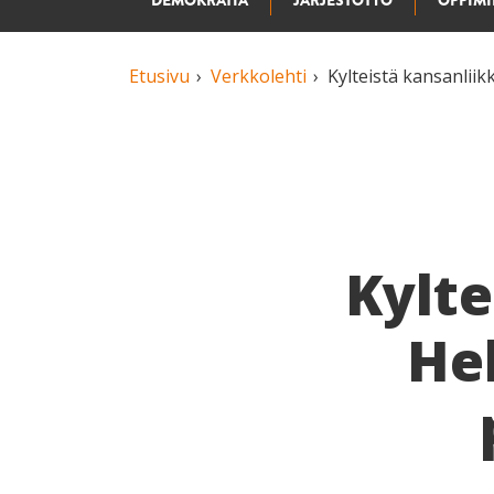
DEMOKRATIA
JÄRJESTÖTYÖ
OPPIM
Etusivu
Verkkolehti
Kylteistä kansanlii
Kylte
He