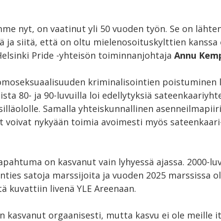
me nyt, on vaatinut yli 50 vuoden työn. Se on lähte
 ja siitä, että on oltu mielenosoituskylttien kanss
Helsinki Pride -yhteisön toiminnanjohtaja
Annu Kem
omoseksuaalisuuden kriminalisointien poistuminen l
sta 80- ja 90-luvuilla loi edellytyksiä sateenkaariyht
illäololle. Samalla yhteiskunnallinen asenneilmapii
et voivat nykyään toimia avoimesti myös sateenkaar
tapahtuma on kasvanut vain lyhyessä ajassa. 2000-lu
enties satoja marssijoita ja vuoden 2025 marssissa ol
itä kuvattiin livenä YLE Areenaan.
kasvanut orgaanisesti, mutta kasvu ei ole meille it