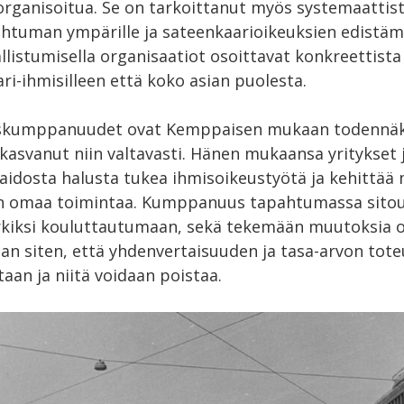
 organisoitua. Se on tarkoittanut myös systemaattista
htuman ympärille ja sateenkaarioikeuksien edistäm
listumisella organisaatiot osoittavat konkreettista
ri-ihmisilleen että koko asian puolesta.
tyskumppanuudet ovat Kemppaisen mukaan todennäköi
kasvanut niin valtavasti. Hänen mukaansa yritykset 
aidosta halusta tukea ihmisoikeustyötä ja kehittää
n omaa toimintaa. Kumppanuus tapahtumassa sitoutt
rkiksi kouluttautumaan, sekä tekemään muutoksia 
aan siten, että yhdenvertaisuuden ja tasa-arvon tot
taan ja niitä voidaan poistaa.