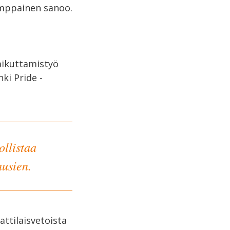
emppainen sanoo.
aikuttamistyö
i Pride -
llistaa
ausien.
ttilaisvetoista