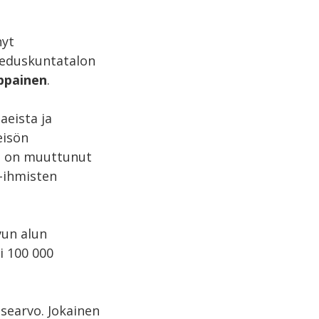
nyt
a eduskuntatalon
ppainen
.
aeista ja
eisön
ri on muuttunut
i-ihmisten
vun alun
i 100 000
searvo. Jokainen