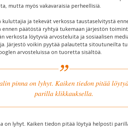
oita, mutta myös vakavaraisia perheellisiä.
iä kuluttajia ja tekevät verkossa taustaselvitystä enn
 ennen päätöstä ryhtyä tukemaan järjestön toiminta
ään verkosta löytyviä arvosteluita ja sosiaalisen med
. Järjestö voikin pyytää palautetta sitoutuneilta tuk
oglen arvosteluissa on tuoretta sisältöä.
alin pinna on lyhyt. Kaiken tiedon pitää löytyä
parilla klikkauksella.
a on lyhyt. Kaiken tiedon pitää löytyä helposti parill