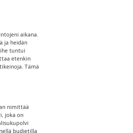
ntojeni aikana.
ä ja heidän
ihe tuntui
ttaa etenkin
tikeinoja. Tämä
aan nimittää
, joka on
alisukupolvi
nellä budjetilla