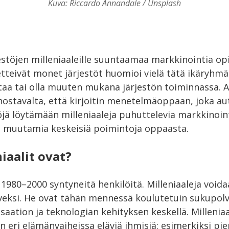
Kuva: Riccardo Annandale / Unsplash
jestöjen milleniaaleille suuntaamaa markkinointia opi
etteivät monet järjestöt huomioi vielä tätä ikäryhmä
taa tai olla muuten mukana järjestön toiminnassa. A
nnostavalta, että kirjoitin menetelmäoppaan, joka au
öjä löytämään milleniaaleja puhuttelevia markkinoin
ää muutamia keskeisiä poimintoja oppaasta.
iaalit ovat?
t 1980–2000 syntyneitä henkilöitä. Milleniaaleja void
eksi. He ovat tähän mennessä koulutetuin sukupolvi
saation ja teknologian kehityksen keskellä. Millenia
in eri elämänvaiheissa eläviä ihmisiä: esimerkiksi pie