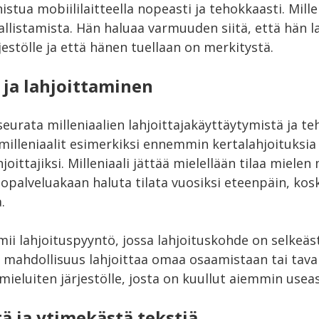
istua mobiililaitteella nopeasti ja tehokkaasti. Mille
nallistamista. Hän haluaa varmuuden siitä, että hän l
rjestölle ja että hänen tuellaan on merkitystä.
t ja lahjoittaminen
 seurata milleniaalien lahjoittajakäyttäytymistä ja t
 milleniaalit esimerkiksi ennemmin kertalahjoituksia
hjoittajiksi. Milleniaali jättää mielellään tilaa miele
opalveluakaan haluta tilata vuosiksi eteenpäin, kos
.
oimii lahjoituspyyntö, jossa lahjoituskohde on selkeäs
mahdollisuus lahjoittaa omaa osaamistaan tai tavaro
mieluiten järjestölle, josta on kuullut aiemmin usea
tä ja ytimekästä tekstiä