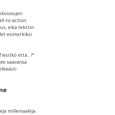
kkosivujen
ll-to-action.
us, eikä tekstin
det esimerkiksi
Tiesitkö että…?”
okee saavansa
elkeästi
nne
ä milleniaaleja