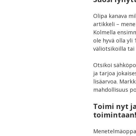
Olipa kanava mik
artikkeli – mene 
Kolmella ensimmä
ole hyvä olla yl
väliotsikoilla tai
Otsikoi sähköpos
ja tarjoa jokais
lisäarvoa. Mark
mahdollisuus poi
Toimi nyt j
toimintaan
Menetelmäoppaas