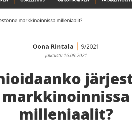
INEN
OSALLISUUS
VAIKUTTAMINEN
VAPAAEHTOIST
stönne markkinoinnissa milleniaalit?
Oona Rintala
9/2021
Julkaistu 16.09.2021
ioidaanko järjes
markkinoinnissa
milleniaalit?