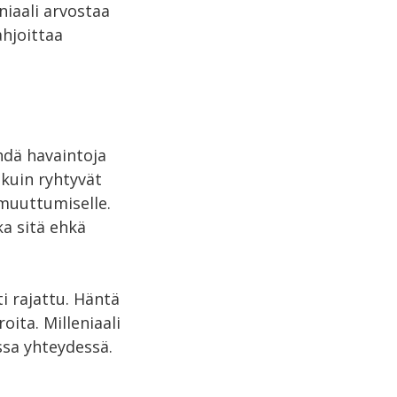
niaali arvostaa
ahjoittaa
ehdä havaintoja
 kuin ryhtyvät
n muuttumiselle.
ka sitä ehkä
ti rajattu. Häntä
ita. Milleniaali
ssa yhteydessä.