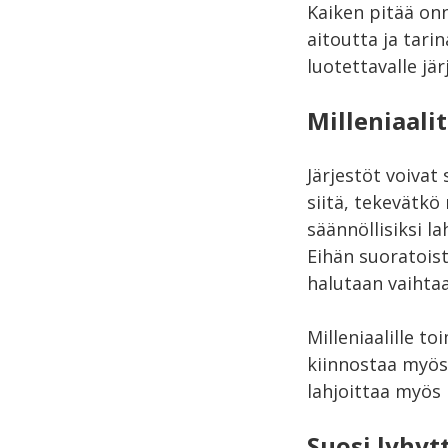
Kaiken pitää onn
aitoutta ja tari
luotettavalle jä
Milleniaali
Järjestöt voivat
siitä, tekevätkö
säännöllisiksi la
Eihän suoratoist
halutaan vaihtaa
Milleniaalille t
kiinnostaa myös 
lahjoittaa myös 
Suosi lyhyt