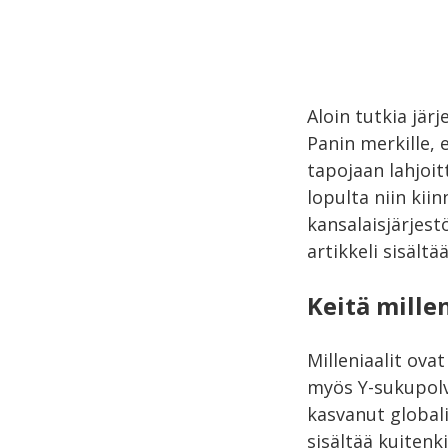
Aloin tutkia jär
Panin merkille, 
tapojaan lahjoit
lopulta niin kii
kansalaisjärjest
artikkeli sisält
Keitä millen
Milleniaalit ova
myös Y-sukupolv
kasvanut globali
sisältää kuitenk