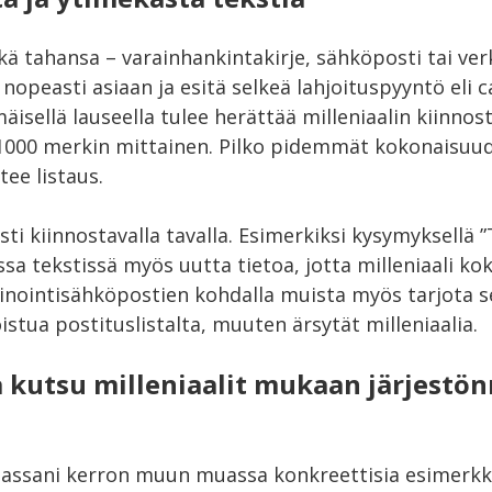
ä tahansa – varainhankintakirje, sähköposti tai ver
nopeasti asiaan ja esitä selkeä lahjoituspyyntö eli ca
isellä lauseella tulee herättää milleniaalin kiinnost
i 1000 merkin mittainen. Pilko pidemmät kokonaisuu
 tee listaus.
ti kiinnostavalla tavalla. Esimerkiksi kysymyksellä ”
essa tekstissä myös uutta tietoa, jotta milleniaali k
kinointisähköpostien kohdalla muista myös tarjota s
stua postituslistalta, muuten ärsytät milleniaalia.
a kutsu milleniaalit mukaan järjestö
!
sani kerron muun muassa konkreettisia esimerkkej