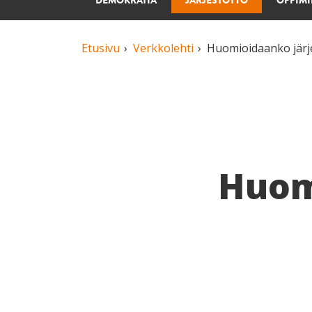
DEMOKRATIA
JÄRJESTÖTYÖ
OPPIM
Etusivu
Verkkolehti
Huomioidaanko järje
Huom