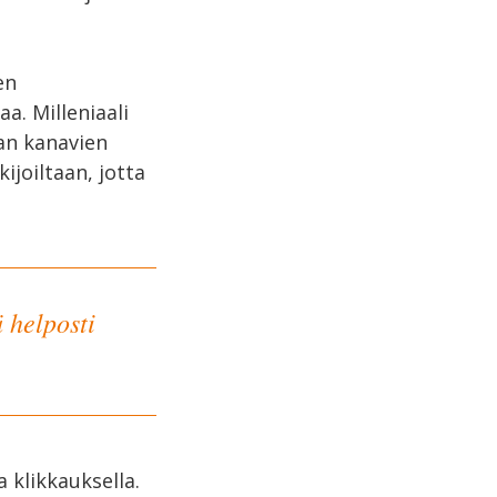
en
a. Milleniaali
ian kanavien
ijoiltaan, jotta
 helposti
a klikkauksella.