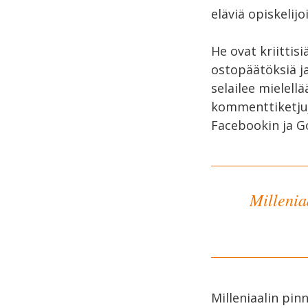
eläviä opiskelij
He ovat kriittis
ostopäätöksiä ja
selailee mielell
kommenttiketjuja
Facebookin ja Go
Millenia
Milleniaalin pinn