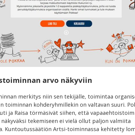
stoiminnan arvo näkyviin
nnan merkitys niin sen tekijälle, toimintaa organis
in toiminnan kohderyhmillekin on valtavan suuri. P
uti ja Raisa törmäsivät siihen, että vapaaehtoistoi
näkyväksi tekemiseen ei vielä ollut paljon valmiita
a. Kuntoutussäätiön Artsi-toiminnassa kehitetty lom