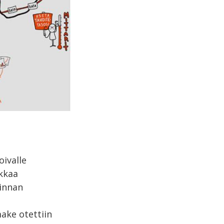
oivalle
okkaa
minnan
ake otettiin