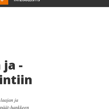
YÖ
YHTEISÖLLISYYS
ja -
intiin
 laajan ja
ipäät-hankkeen