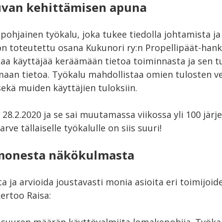
uvan kehittämisen apuna
ohjainen työkalu, joka tukee tiedolla johtamista ja 
 on toteutettu osana Kukunori ry:n Propellipäät-han
aa käyttäjää keräämään tietoa toiminnasta ja sen t
maan tietoa. Työkalu mahdollistaa omien tulosten ve
ekä muiden käyttäjien tuloksiin.
n 28.2.2020 ja se sai muutamassa viikossa yli 100 järj
rve tällaiselle työkalulle on siis suuri!
 monesta näkökulmasta
ta ja arvioida joustavasti monia asioita eri toimijoid
ertoo Raisa: