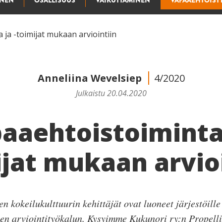
INEN
OSALLISUUS
VAIKUTTAMINEN
VAPAAEHTOIST
 ja -toimijat mukaan arviointiin
Anneliina Wevelsiep
4/2020
Julkaistu 20.04.2020
aaehtoistoiminta 
jat mukaan arvio
en kokeilukulttuurin kehittäjät ovat luoneet järjestöille
sen arviointityökalun. Kysyimme Kukunori ry:n Propell