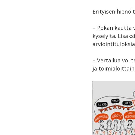
Erityisen hienol
– Pokan kautta vo
kyselyitä. Lisäk
arviointituloks
– Vertailua voi 
ja toimialoittain