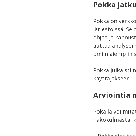
Pokka jatk
Pokka on verkkop
järjestöissä. Se
ohjaa ja kannust
auttaa analysoi
omiin aiempiin s
Pokka julkaistii
käyttäjäkseen. Ta
Arviointia
Pokalla voi mita
näkökulmasta, k