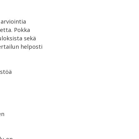
arviointia
ketta. Pokka
uloksista sekä
rtailun helposti
estöä
en