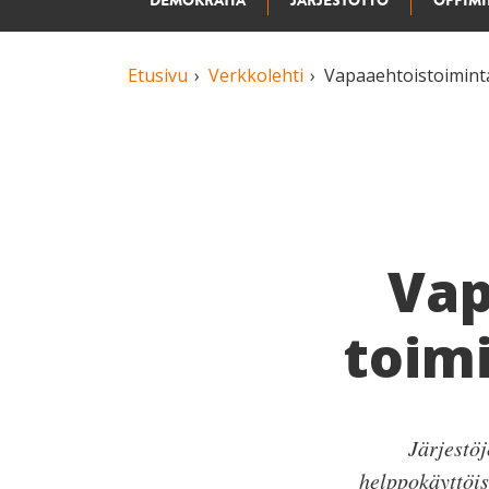
DEMOKRATIA
JÄRJESTÖTYÖ
OPPIM
Etusivu
Verkkolehti
Vapaaehtoistoiminta
Vap
toimi
Järjestöj
helppokäyttöi