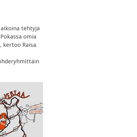
i aikoina tehtyjä
a Pokassa omia
, kertoo Raisa.
kohderyhmittäin