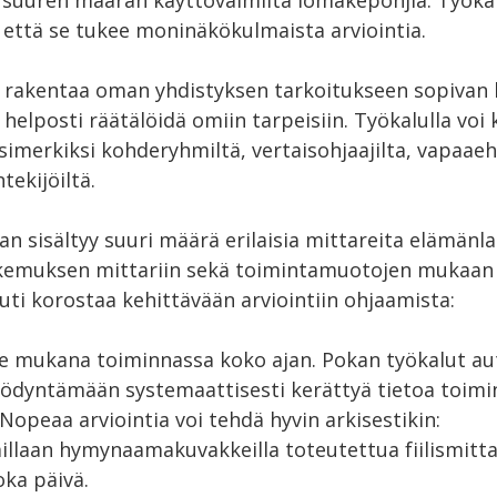
ä suuren määrän käyttövalmiita lomakepohjia. Työka
 että se tukee moninäkökulmaista arviointia.
 rakentaa oman yhdistyksen tarkoitukseen sopivan
s helposti räätälöidä omiin tarpeisiin. Työkalulla voi
esimerkiksi kohderyhmiltä, vertaisohjaajilta, vapaaeht
tekijöiltä.
n sisältyy suuri määrä erilaisia mittareita elämänl
kemuksen mittariin sekä toimintamuotojen mukaan 
ti korostaa kehittävään arviointiin ohjaamista:
kee mukana toiminnassa koko ajan. Pokan työkalut au
ödyntämään systemaattisesti kerättyä tietoa toim
Nopeaa arviointia voi tehdä hyvin arkisestikin:
illaan hymynaamakuvakkeilla toteutettua fiilismitta
oka päivä.