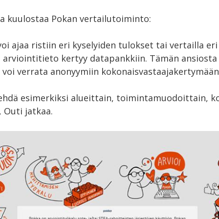
ta kuulostaa Pokan vertailutoiminto:
i ajaa ristiin eri kyselyiden tulokset tai vertailla er
si arviointitieto kertyy datapankkiin. Tämän ansiost
ia voi verrata anonyymiin kokonaisvastaajakertymään
tehdä esimerkiksi alueittain, toimintamuodoittain, 
, Outi jatkaa.