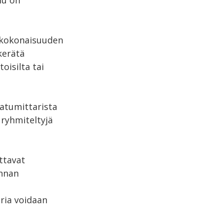
lu on
 kokonaisuuden
 kerätä
oisilta tai
aatumittarista
ryhmiteltyjä
ttavat
innan
ria voidaan