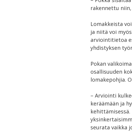
– Pokka sisältä
rakennettu niin,
Lomakkeista voi
ja niitä voi myö
arviointitietoa 
yhdistyksen työn
Pokan valikoimaa
osallisuuden ko
lomakepohjia. Ou
– Arviointi kul
keräämään ja hy
kehittämisessä. 
yksinkertaisimm
seurata vaikka j