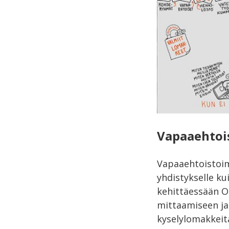
Vapaaehtoi
Vapaaehtoistoimi
yhdistykselle ku
kehittäessään O
mittaamiseen ja 
kyselylomakkeit