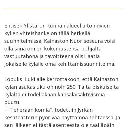
Entisen Ylistaron kunnan alueella toimivien
kylien yhteishanke on tällä hetkellä
suunnitelmissa; Kainaston Nuorisoseura voisi
olla siinä omien kokemustensa pohjalta
vastuutahona ja tavoitteena olisi laatia
jokaiselle kylälle oma kehittämissuunnitelma.
Lopuksi Lukijalle kerrottakoon, että Kainaston
kylän asukasluku on noin 250. Tältä piskuiselta
kylältä ei todellakaan kansalaisaktivismia
puutu.
– ”Teherään komia”, todettiin Jyrkän
kesäteatterin pyörivää näyttämöä tehtäessä. Ja
sen jälkeen ei tästä asenteesta ole täälläpäin