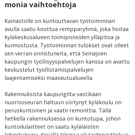
monia vaihtoehtoja
Kainastolle on kuntouttavan työtoiminnan
avulla saatu koottua rempparyhmä, joka hoitaa
kyläkeskusalueen toimipisteiden ylläpitoa ja
kunnostusta. Työtoiminnan tulokset ovat olleet
sen verran onnistuneita, että Seinäjoen
kaupungin työllisyyspalvelujen kanssa on avattu
keskustelut työllistämispalvelujen
laajentamiseksi maaseutualueella.
Rakennuksista kaupungilta vastikään
nuorisoseuran haltuun siirtynyt kyläkoulu on
peruskuntoinen ja vaatii remonttia. Tällä
hetkellä rakennuksessa on kuntotupa, johon
kuntoilulaitteet on saatu kyläläisten
lahjoituksina. Kesällä tiloissa oli taidenäyttely ja