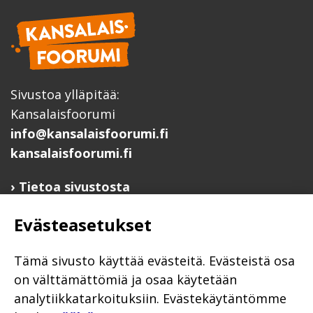
Sivustoa ylläpitää:
Kansalaisfoorumi
info@kansalaisfoorumi.fi
kansalaisfoorumi.fi
Tietoa sivustosta
Hyödyllisiä linkkejä
Evästeasetukset
Ilmoita järjestösi järjestöhakemistoon
Järjestötietäjä-testi
Tämä sivusto käyttää evästeitä. Evästeistä osa
Anna palautetta
on välttämättömiä ja osaa käytetään
analytiikkatarkoituksiin. Evästekäytäntömme
Saavutettavuusseloste