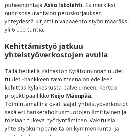
puheenjohtaja
Asko Istolahti.
Esimerkiksi
nuorisoseurantalon peruskorjauksen
yhteydessä kirjattiin vapaaehtoistyön määräksi
yli 6 000 tuntia.
Kehittämistyö jatkuu
yhteistyöverkostojen avulla
Tällä hetkellä Kainaston Kylätoiminnan uudet
tuulet -hankkeen tavoitteena on edelleen
kehittää kyläkeskusta palveluineen, kertoo
projektipäällikkö
Keijo Mäenpää.
Toimintamallina ovat laajat yhteistyöverkostot
sekä eri hankerahoitusmuotojen limittäinen ja
toisiaan tukeva hyödyntäminen. Vakituisia
yhteistyökumppaneita on kymmenkunta, ja