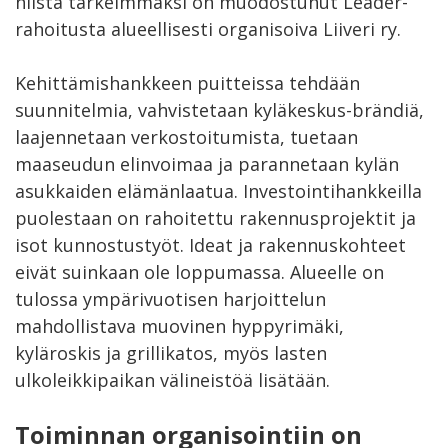
niistä tärkeimmäksi on muodostunut Leader-
rahoitusta alueellisesti organisoiva Liiveri ry.
Kehittämishankkeen puitteissa tehdään
suunnitelmia, vahvistetaan kyläkeskus-brändiä,
laajennetaan verkostoitumista, tuetaan
maaseudun elinvoimaa ja parannetaan kylän
asukkaiden elämänlaatua. Investointihankkeilla
puolestaan on rahoitettu rakennusprojektit ja
isot kunnostustyöt. Ideat ja rakennuskohteet
eivät suinkaan ole loppumassa. Alueelle on
tulossa ympärivuotisen harjoittelun
mahdollistava muovinen hyppyrimäki,
kyläroskis ja grillikatos, myös lasten
ulkoleikkipaikan välineistöä lisätään.
Toiminnan organisointiin on