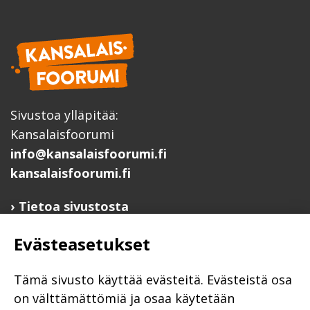
Sivustoa ylläpitää:
Kansalaisfoorumi
info@kansalaisfoorumi.fi
kansalaisfoorumi.fi
Tietoa sivustosta
Hyödyllisiä linkkejä
Evästeasetukset
Ilmoita järjestösi järjestöhakemistoon
Järjestötietäjä-testi
Tämä sivusto käyttää evästeitä. Evästeistä osa
Anna palautetta
on välttämättömiä ja osaa käytetään