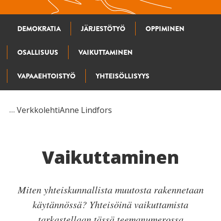
DEMOKRATIA
JÄRJESTÖTYÖ
OPPIMINEN
OSALLISUUS
VAIKUTTAMINEN
VAPAAEHTOISTYÖ
YHTEISÖLLISYYS
Verkkolehti
Anne Lindfors
Vaikuttaminen
Miten yhteiskunnallista muutosta rakennetaan
käytännössä? Yhteisöinä vaikuttamista
tarkastellaan tässä teemanumerossa