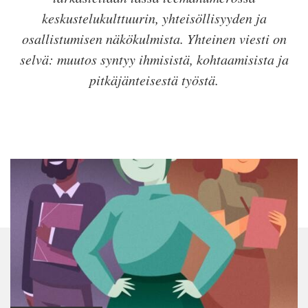
keskustelukulttuurin, yhteisöllisyyden ja
osallistumisen näkökulmista. Yhteinen viesti on
selvä: muutos syntyy ihmisistä, kohtaamisista ja
pitkäjänteisestä työstä.