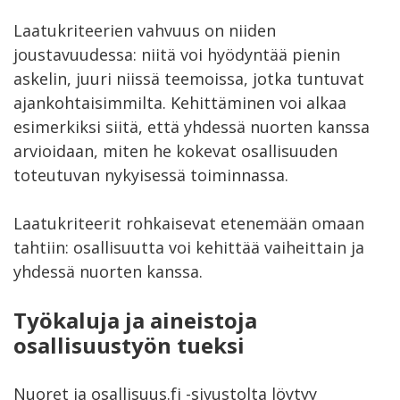
Laatukriteerien vahvuus on niiden
joustavuudessa: niitä voi hyödyntää pienin
askelin, juuri niissä teemoissa, jotka tuntuvat
ajankohtaisimmilta. Kehittäminen voi alkaa
esimerkiksi siitä, että yhdessä nuorten kanssa
arvioidaan, miten he kokevat osallisuuden
toteutuvan nykyisessä toiminnassa.
Laatukriteerit rohkaisevat etenemään omaan
tahtiin: osallisuutta voi kehittää vaiheittain ja
yhdessä nuorten kanssa.
Työkaluja ja aineistoja
osallisuustyön tueksi
Nuoret ja osallisuus.fi -sivustolta löytyy