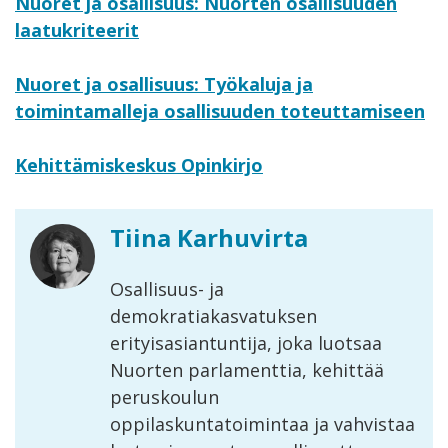
Nuoret ja osallisuus: Nuorten osallisuuden
laatukriteerit
Nuoret ja osallisuus: Työkaluja ja
toimintamalleja osallisuuden toteuttamiseen
Kehittämiskeskus Opinkirjo
Tiina Karhuvirta
Osallisuus- ja
demokratiakasvatuksen
erityisasiantuntija, joka luotsaa
Nuorten parlamenttia, kehittää
peruskoulun
oppilaskuntatoimintaa ja vahvistaa