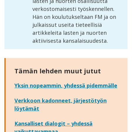
lasten ja nuorten osallisuutta
verkostomaisesti työskennellen.
Hän on koulutukseltaan FM ja on
julkaissut useita tieteellisiä
artikkeleita lasten ja nuorten
aktiivisesta kansalaisuudesta.
Tämän lehden muut jutut
Yksin nopeammin, yhdessä pidemmälle
Verkkoon kadonneet, järjestötyön
löytämät
Kansalliset dialogit – yhdessä
vaikuttavampaa