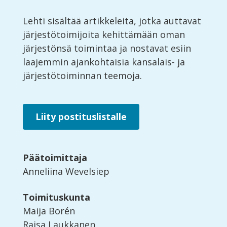
Lehti sisältää artikkeleita, jotka auttavat
järjestötoimijoita kehittämään oman
järjestönsä toimintaa ja nostavat esiin
laajemmin ajankohtaisia kansalais- ja
järjestötoiminnan teemoja.
Liity postituslistalle
Päätoimittaja
Anneliina Wevelsiep
Toimituskunta
Maija Borén
Raisa Laukkanen