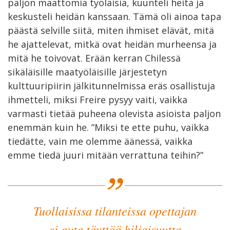
paljon maattomia työläisiä, kuunteli heitä ja
keskusteli heidän kanssaan. Tämä oli ainoa tapa
päästä selville siitä, miten ihmiset elävät, mitä
he ajattelevat, mitkä ovat heidän murheensa ja
mitä he toivovat. Erään kerran Chilessä
sikäläisille maatyöläisille järjestetyn
kulttuuripiirin jälkitunnelmissa eräs osallistuja
ihmetteli, miksi Freire pysyy vaiti, vaikka
varmasti tietää puheena olevista asioista paljon
enemmän kuin he. ”Miksi te ette puhu, vaikka
tiedätte, vain me olemme äänessä, vaikka
emme tiedä juuri mitään verrattuna teihin?”
Tuollaisissa tilanteissa opettajan
ei auta täyttää hiljaisuutta