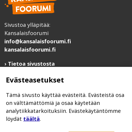
Sivustoa ylläpitää:
Kansalaisfoorumi
info@kansalaisfoorumi.fi
kansalaisfoorumi.fi
Tietoa sivustosta
Hyödyllisiä linkkejä
Evästeasetukset
Ilmoita järjestösi järjestöhakemistoon
Järjestötietäjä-testi
Tämä sivusto käyttää evästeitä. Evästeistä osa
Anna palautetta
on välttämättömiä ja osaa käytetään
Saavutettavuusseloste
analytiikkatarkoituksiin. Evästekäytäntömme
löydät
täältä
.
Evästekäytännöt
Civil Society