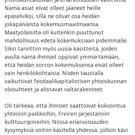
Nämä asiat eivät olleet jääneet heille
epäselviksi, sillä ne olivat osa heidän
jokapäiväistä kokemusmaailmaansa.
Maatyöläisiltä oli kuitenkin puuttunut
mahdollisuus edetä kokemuksiaan pidemmälle.
Siksi tarvittiin myös uusia käsitteitä, joiden
avulla nämä ihmiset oppivat ymmärtämään,
että heidän sorron kokemuksensa eivät olleet
vain henkilökohtaisia. Niiden taustalla
vaikuttivat feodaalikapitalistisen yhteiskunnan
olosuhteet ja alistavat valtarakenteet.
Oli tärkeää, että ihmiset saattoivat kokoontua
yhteisiin paikkoihin, Freiren järjestämiin
kulttuuripiireihin. Niissä eriarvoisuuden
kysymyksiä voitiin käsitellä yhdessä, jolloin kävi