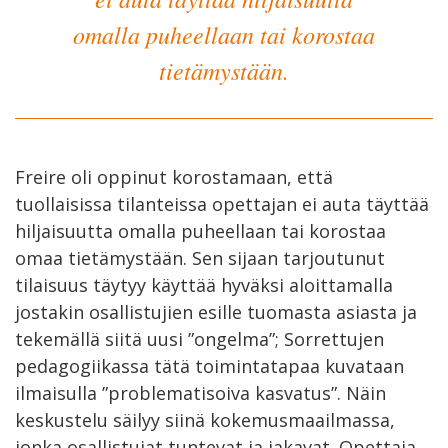
omalla puheellaan tai korostaa
tietämystään.
Freire oli oppinut korostamaan, että
tuollaisissa tilanteissa opettajan ei auta täyttää
hiljaisuutta omalla puheellaan tai korostaa
omaa tietämystään. Sen sijaan tarjoutunut
tilaisuus täytyy käyttää hyväksi aloittamalla
jostakin osallistujien esille tuomasta asiasta ja
tekemällä siitä uusi ”ongelma”; Sorrettujen
pedagogiikassa tätä toimintatapaa kuvataan
ilmaisulla ”problematisoiva kasvatus”. Näin
keskustelu säilyy siinä kokemusmaailmassa,
jonka osallistujat tuntevat ja jakavat. Opettaja