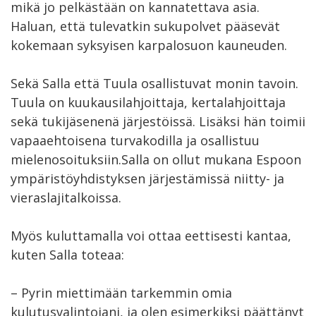
mikä jo pelkästään on kannatettava asia.
Haluan, että tulevatkin sukupolvet pääsevät
kokemaan syksyisen karpalosuon kauneuden.
Sekä Salla että Tuula osallistuvat monin tavoin.
Tuula on kuukausilahjoittaja, kertalahjoittaja
sekä tukijäsenenä järjestöissä. Lisäksi hän toimii
vapaaehtoisena turvakodilla ja osallistuu
mielenosoituksiin.Salla on ollut mukana Espoon
ympäristöyhdistyksen järjestämissä niitty- ja
vieraslajitalkoissa.
Myös kuluttamalla voi ottaa eettisesti kantaa,
kuten Salla toteaa:
– Pyrin miettimään tarkemmin omia
kulutusvalintojani, ja olen esimerkiksi päättänyt