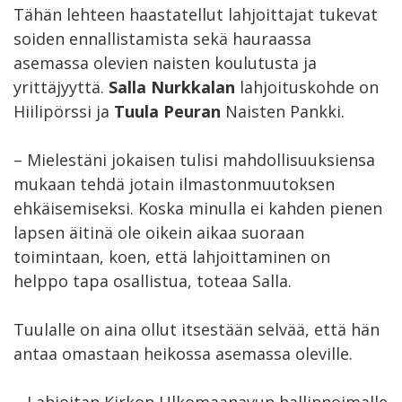
Tähän lehteen haastatellut lahjoittajat tukevat
soiden ennallistamista sekä hauraassa
asemassa olevien naisten koulutusta ja
yrittäjyyttä.
Salla Nurkkalan
lahjoituskohde on
Hiilipörssi ja
Tuula Peuran
Naisten Pankki.
– Mielestäni jokaisen tulisi mahdollisuuksiensa
mukaan tehdä jotain ilmastonmuutoksen
ehkäisemiseksi. Koska minulla ei kahden pienen
lapsen äitinä ole oikein aikaa suoraan
toimintaan, koen, että lahjoittaminen on
helppo tapa osallistua, toteaa Salla.
Tuulalle on aina ollut itsestään selvää, että hän
antaa omastaan heikossa asemassa oleville.
– Lahjoitan Kirkon Ulkomaanavun hallinnoimalle