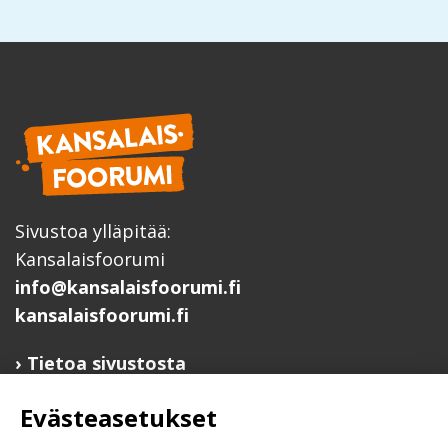
Sivustoa ylläpitää:
Kansalaisfoorumi
info@kansalaisfoorumi.fi
kansalaisfoorumi.fi
Tietoa sivustosta
Hyödyllisiä linkkejä
Evästeasetukset
Ilmoita järjestösi järjestöhakemistoon