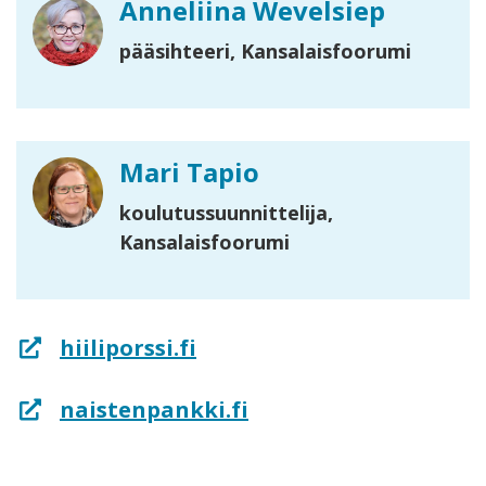
Anneliina Wevelsiep
pääsihteeri, Kansalaisfoorumi
Mari Tapio
koulutussuunnittelija,
Kansalaisfoorumi
hiiliporssi.fi
naistenpankki.fi