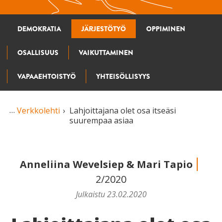
DEMOKRATIA
JÄRJESTÖTYÖ
OPPIMINEN
OSALLISUUS
VAIKUTTAMINEN
VAPAAEHTOISTYÖ
YHTEISÖLLISYYS
Verkkolehti
Lahjoittajana olet osa itseäsi
suurempaa asiaa
Anneliina Wevelsiep
&
Mari Tapio
2/2020
Julkaistu 23.02.2020