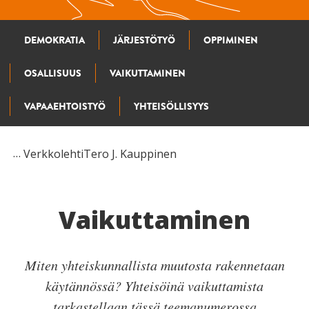
DEMOKRATIA
JÄRJESTÖTYÖ
OPPIMINEN
OSALLISUUS
VAIKUTTAMINEN
VAPAAEHTOISTYÖ
YHTEISÖLLISYYS
Verkkolehti
Tero J. Kauppinen
Vaikuttaminen
Miten yhteiskunnallista muutosta rakennetaan
käytännössä? Yhteisöinä vaikuttamista
tarkastellaan tässä teemanumerossa