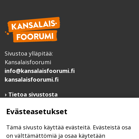
Sivustoa ylläpitää:
Kansalaisfoorumi
info@kansalaisfoorumi.fi
kansalaisfoorumi.fi
Tietoa sivustosta
Hyödyllisiä linkkejä
Evästeasetukset
Ilmoita järjestösi järjestöhakemistoon
Järjestötietäjä-testi
Tämä sivusto käyttää evästeitä. Evästeistä osa
Anna palautetta
on välttämättömiä ja osaa käytetään