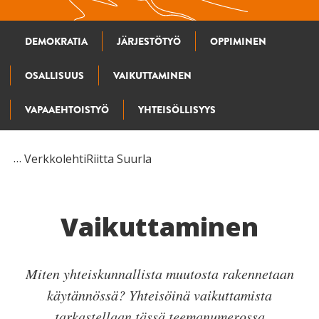
DEMOKRATIA
JÄRJESTÖTYÖ
OPPIMINEN
OSALLISUUS
VAIKUTTAMINEN
VAPAAEHTOISTYÖ
YHTEISÖLLISYYS
Verkkolehti
Riitta Suurla
Vaikuttaminen
Miten yhteiskunnallista muutosta rakennetaan
käytännössä? Yhteisöinä vaikuttamista
tarkastellaan tässä teemanumerossa