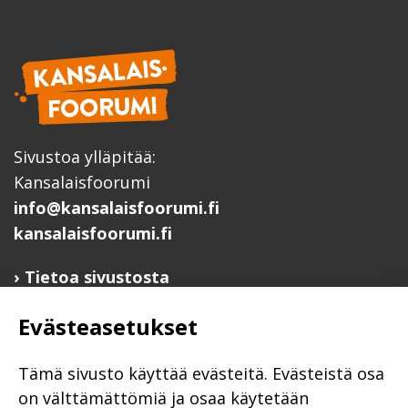
Sivustoa ylläpitää:
Kansalaisfoorumi
info@kansalaisfoorumi.fi
kansalaisfoorumi.fi
Tietoa sivustosta
Hyödyllisiä linkkejä
Evästeasetukset
Ilmoita järjestösi järjestöhakemistoon
Järjestötietäjä-testi
Tämä sivusto käyttää evästeitä. Evästeistä osa
Anna palautetta
on välttämättömiä ja osaa käytetään