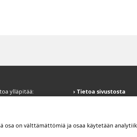
toa ylläpitää:
Tietoa sivustosta
alaisfoorumi
Hyödyllisiä linkkejä
@kansalaisfoorumi.fi
Ilmoita järjestösi
laisfoorumi.fi
järjestöhakemistoon
tä osa on välttämättömiä ja osaa käytetään analyti