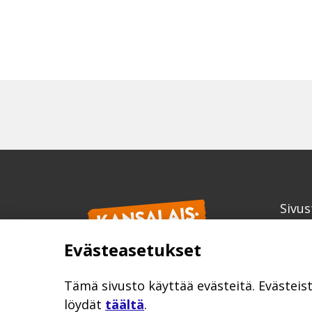
Sivus
Kans
Evästeasetukset
info
kansa
Tämä sivusto käyttää evästeitä. Evästeis
löydät
täältä
.