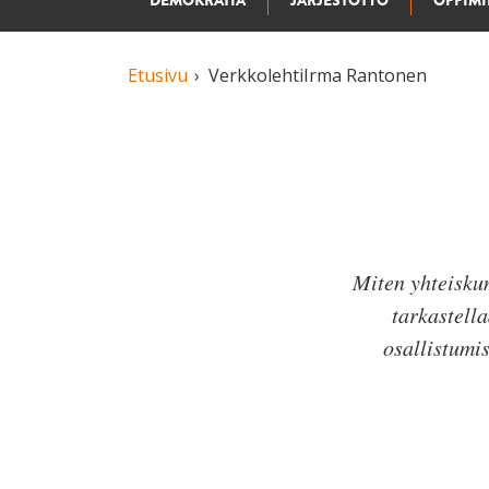
DEMOKRATIA
JÄRJESTÖTYÖ
OPPIM
Etusivu
Verkkolehti
Irma Rantonen
Miten yhteisku
tarkastell
osallistumi