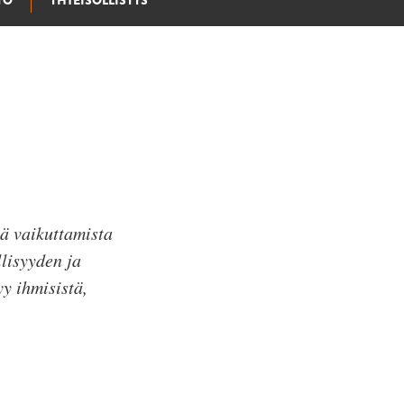
YÖ
YHTEISÖLLISYYS
ä vaikuttamista
lisyyden ja
y ihmisistä,