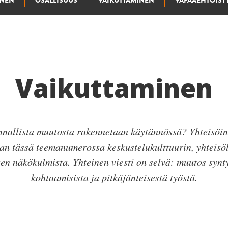
INEN
OSALLISUUS
VAIKUTTAMINEN
VAPAAEHTOIST
Vaikuttaminen
nnallista muutosta rakennetaan käytännössä? Yhteisöin
aan tässä teemanumerossa keskustelukulttuurin, yhteisöl
sen näkökulmista. Yhteinen viesti on selvä: muutos synty
kohtaamisista ja pitkäjänteisestä työstä.