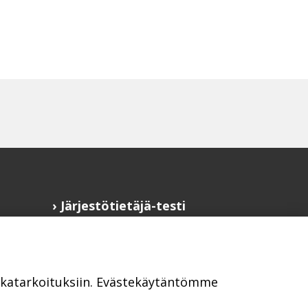
Järjestötietäjä-testi
Anna palautetta
Saavutettavuusseloste
Evästekäytännöt
ikkatarkoituksiin. Evästekäytäntömme
Civil Society