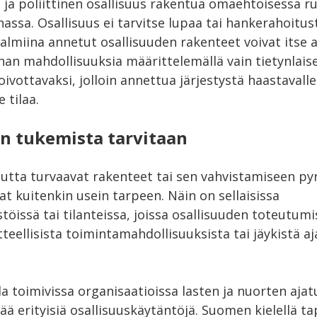
 ja poliittinen osallisuus rakentua omaehtoisessa 
assa. Osallisuus ei tarvitse lupaa tai hankerahoitus
almiina annetut osallisuuden rakenteet voivat itse 
nan mahdollisuuksia määrittelemällä vain tietynlais
ivottavaksi, jolloin annettua järjestystä haastavalle 
e tilaa.
n tukemista tarvitaan
suutta turvaavat rakenteet tai sen vahvistamiseen py
t kuitenkin usein tarpeen. Näin on sellaisissa
öissä tai tilanteissa, joissa osallisuuden toteutumi
teellisista toimintamahdollisuuksista tai jäykistä aj
la toimivissa organisaatioissa lasten ja nuorten aj
ttää erityisiä osallisuuskäytäntöjä. Suomen kielellä 