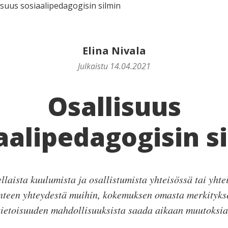
isuus sosiaalipedagogisin silmin
Elina Nivala
Julkaistu 14.04.2021
Osallisuus
aalipedagogisin s
llaista kuulumista ja osallistumista yhteisössä tai yht
nteen yhteydestä muihin, kokemuksen omasta merkitykse
tietoisuuden mahdollisuuksista saada aikaan muutoksia