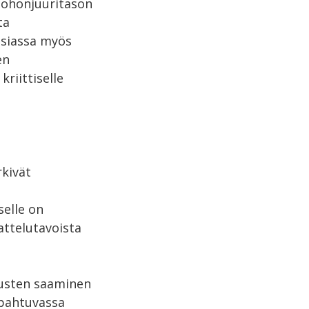
ruohonjuuritason
ta
asiassa myös
en
kriittiselle
rkivät
selle on
attelutavoista
atusten saaminen
tapahtuvassa