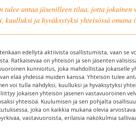
n tulee antaa jäsenilleen tilaa, jotta jokainen v
, kuulluksi ja hyväksytyksi yhteisössä omana 
itenkaan edellytä aktiivista osallistumista, vaan se 
ta. Ratkaisevaa on yhteisön ja sen jäsenten välisiss
uoroinen kunnioitus, joka mahdollistaa jokaiselle y
van elää yhdessä muiden kanssa. Yhteisön tulee anta
ainen voi tulla nähdyksi, kuulluksi ja hyväksytyksi yh
liittyy jokaisen yhteisön jäsenen vastavuoroinen vel
saksi yhteisöä. Kuulumisen ja sen pohjalta osallisu
kutuksessa, joka on kaikkia mukana olevia arvostava
ivää, vastavuoroista, erilaisia näkökulmia sallivaa 