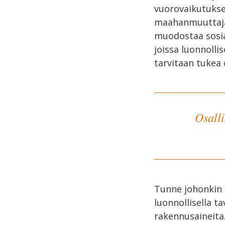
vuorovaikutukses
maahanmuuttajat
muodostaa sosiaa
joissa luonnolli
tarvitaan tukea
Osall
Tunne johonkin k
luonnollisella t
rakennusaineita