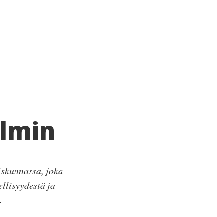
ilmin
eiskunnassa, joka
llisyydestä ja
.