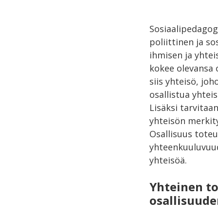
Sosiaalipedagog
poliittinen ja s
ihmisen ja yhtei
kokee olevansa o
siis yhteisö, jo
osallistua yhtei
Lisäksi tarvitaa
yhteisön merkity
Osallisuus tote
yhteenkuuluvuud
yhteisöä.
Yhteinen to
osallisuude