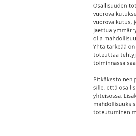
Osallisuuden to
vuorovaikutuksel
vuorovaikutus, j
jaettua ymmärryst
olla mahdollisu
Yhtä tärkeää on
toteuttaa tehtyj
toiminnassa saa
Pitkäkestoinen 
sille, että osal
yhteisössä. Lisä
mahdollisuuksist
toteutuminen ma