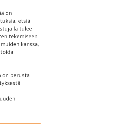
ää on
tuksia, etsiä
stujalla tulee
ten tekemiseen.
ä muiden kanssa,
ktoida
n on perusta
ityksestä
isuuden