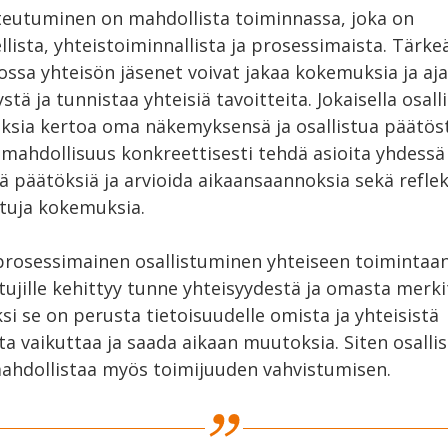
teutuminen on mahdollista toiminnassa, joka on
lista, yhteistoiminnallista ja prosessimaista. Tärke
ossa yhteisön jäsenet voivat jakaa kokemuksia ja aja
ä ja tunnistaa yhteisiä tavoitteita. Jokaisella osalli
uksia kertoa oma näkemyksensä ja osallistua päätös
 mahdollisuus konkreettisesti tehdä asioita yhdess
ä päätöksiä ja arvioida aikaansaannoksia sekä refle
tuja kokemuksia.
prosessimainen osallistuminen yhteiseen toimintaa
listujille kehittyy tunne yhteisyydestä ja omasta merk
ksi se on perusta tietoisuudelle omista ja yhteisistä
a vaikuttaa ja saada aikaan muutoksia. Siten osall
hdollistaa myös toimijuuden vahvistumisen.