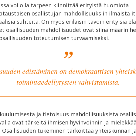
sa voi olla tarpeen kiinnittää erityistä huomiota
austaisen osallistujan mahdollisuuksiin ilmaista it
lisia suhteita. On myös erilaisin tavoin erityisiä el
set osallisuuden mahdollisuudet ovat siinä määrin he
 osallisuuden toteutumisen turvaamiseksi.
isuuden edistäminen on demokraattisen yhteis
toimintaedellytysten vahvistamista.
uulumisesta ja tietoisuus mahdollisuuksista osallist
avalla ovat tärkeitä ihmisen hyvinvoinnin ja mielekk
. Osallisuuden tukeminen tarkoittaa yhteiskunnan j