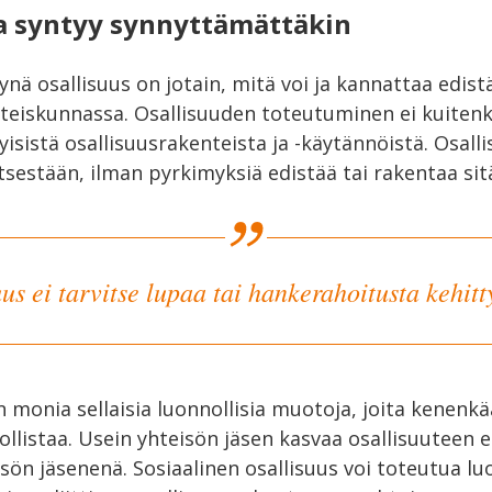
a syntyy synnyttämättäkin
ä osallisuus on jotain, mitä voi ja kannattaa edist
hteiskunnassa. Osallisuuden toteutuminen ei kuiten
yisistä osallisuusrakenteista ja -käytännöistä. Osalli
sestään, ilman pyrkimyksiä edistää tai rakentaa sit
us ei tarvitse lupaa tai hankerahoitusta kehit
n monia sellaisia luonnollisia muotoja, joita kenenkä
ollistaa. Usein yhteisön jäsen kasvaa osallisuuteen e
sön jäsenenä. Sosiaalinen osallisuus voi toteutua l