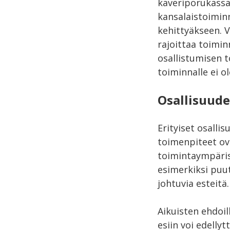
kaveriporukassa
kansalaistoiminn
kehittyäkseen. V
rajoittaa toimin
osallistumisen to
toiminnalle ei ol
Osallisuude
Erityiset osalli
toimenpiteet ova
toimintaympärist
esimerkiksi puut
johtuvia esteitä.
Aikuisten ehdoil
esiin voi edelly