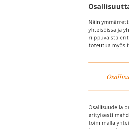
Osallisuutt
Näin ymmärrettyn
yhteisöissä ja y
riippuvaista erit
toteutua myös it
Osallisu
Osallisuudella o
erityisesti mahd
toimimalla yhtei