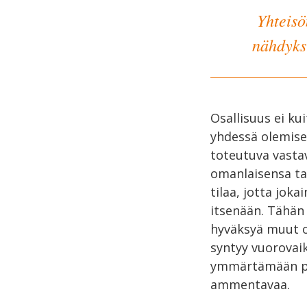
Yhteisö
nähdyksi
Osallisuus ei ku
yhdessä olemises
toteutuva vastav
omanlaisensa ta
tilaa, jotta jok
itsenään. Tähän 
hyväksyä muut o
syntyy vuorovai
ymmärtämään pyrk
ammentavaa.