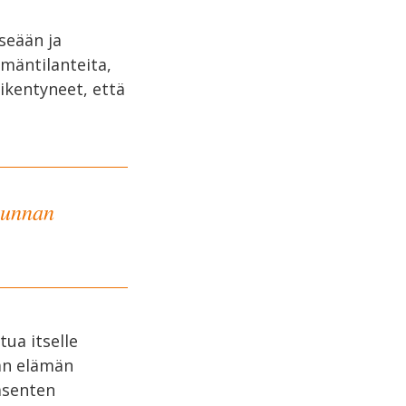
seään ja
ämäntilanteita,
ikentyneet, että
kunnan
ua itselle
ään elämän
äsenten