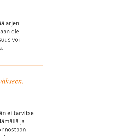
ää arjen
kaan ole
suus voi
ä.
tyäkseen.
än ei tarvitse
lämällä ja
uonnostaan