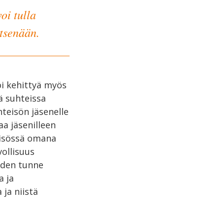
oi tulla
itsenään.
voi kehittyä myös
ä suhteissa
hteisön jäsenelle
a jäsenilleen
teisössä omana
vollisuus
uden tunne
a ja
ja niistä