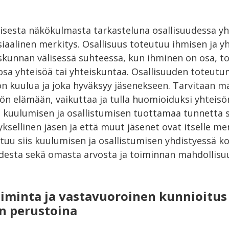
isesta näkökulmasta tarkasteluna osallisuudessa yh
osiaalinen merkitys. Osallisuus toteutuu ihmisen ja y
skunnan välisessä suhteessa, kun ihminen on osa, to
sa yhteisöä tai yhteiskuntaa. Osallisuuden toteutu
hon kuulua ja joka hyväksyy jäsenekseen. Tarvitaan m
sön elämään, vaikuttaa ja tulla huomioiduksi yhteis
n kuulumisen ja osallistumisen tuottamaa tunnetta si
ksellinen jäsen ja että muut jäsenet ovat itselle merk
utuu siis kuulumisen ja osallistumisen yhdistyessä 
esta sekä omasta arvosta ja toiminnan mahdollisu
iminta ja vastavuoroinen kunnioitus
n perustoina