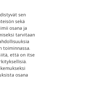
distyvät sen
hteisön sekä
imii osana ja
miseksi tarvitaan
ahdollisuuksia
ön toiminnassa.
itä, että on itse
ityksellisiä.
kokemukseksi
uksista osana