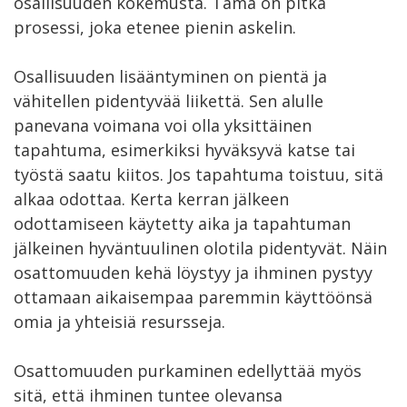
osallisuuden kokemusta. Tämä on pitkä
prosessi, joka etenee pienin askelin.
Osallisuuden lisääntyminen on pientä ja
vähitellen pidentyvää liikettä. Sen alulle
panevana voimana voi olla yksittäinen
tapahtuma, esimerkiksi hyväksyvä katse tai
työstä saatu kiitos. Jos tapahtuma toistuu, sitä
alkaa odottaa. Kerta kerran jälkeen
odottamiseen käytetty aika ja tapahtuman
jälkeinen hyväntuulinen olotila pidentyvät. Näin
osattomuuden kehä löystyy ja ihminen pystyy
ottamaan aikaisempaa paremmin käyttöönsä
omia ja yhteisiä resursseja.
Osattomuuden purkaminen edellyttää myös
sitä, että ihminen tuntee olevansa