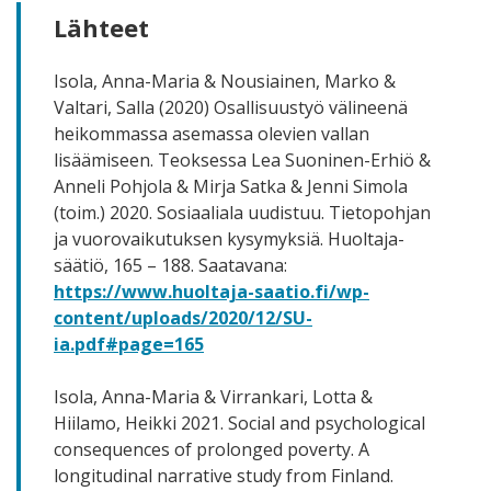
Lähteet
Isola, Anna-Maria & Nousiainen, Marko &
Valtari, Salla (2020) Osallisuustyö välineenä
heikommassa asemassa olevien vallan
lisäämiseen. Teoksessa Lea Suoninen-Erhiö &
Anneli Pohjola & Mirja Satka & Jenni Simola
(toim.) 2020. Sosiaaliala uudistuu. Tietopohjan
ja vuorovaikutuksen kysymyksiä. Huoltaja-
säätiö, 165 – 188. Saatavana:
https://www.huoltaja-saatio.fi/wp-
content/uploads/2020/12/SU-
ia.pdf#page=165
Isola, Anna-Maria & Virrankari, Lotta &
Hiilamo, Heikki 2021. Social and psychological
consequences of prolonged poverty. A
longitudinal narrative study from Finland.