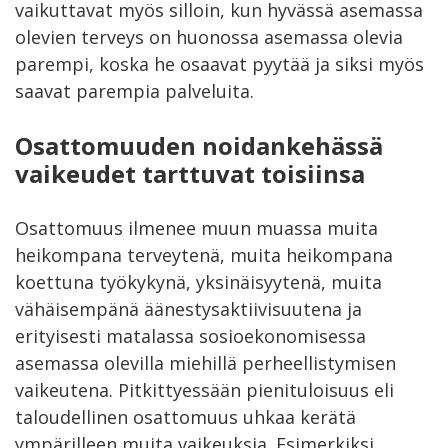
vaikuttavat myös silloin, kun hyvässä asemassa
olevien terveys on huonossa asemassa olevia
parempi, koska he osaavat pyytää ja siksi myös
saavat parempia palveluita.
Osattomuuden noidankehässä
vaikeudet tarttuvat toisiinsa
Osattomuus ilmenee muun muassa muita
heikompana terveytenä, muita heikompana
koettuna työkykynä, yksinäisyytenä, muita
vähäisempänä äänestysaktiivisuutena ja
erityisesti matalassa sosioekonomisessa
asemassa olevilla miehillä perheellistymisen
vaikeutena. Pitkittyessään pienituloisuus eli
taloudellinen osattomuus uhkaa kerätä
ympärilleen muita vaikeuksia. Esimerkiksi