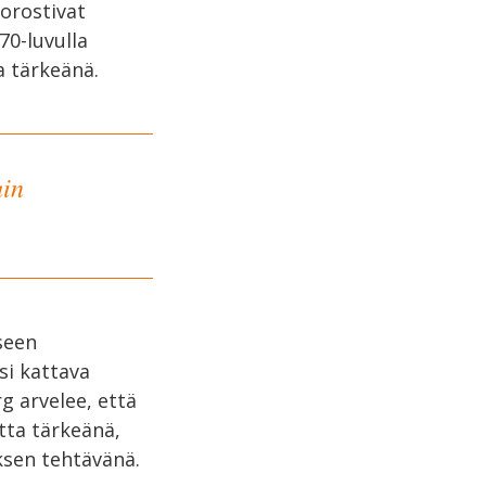
korostivat
70-luvulla
a tärkeänä.
uin
seen
isi kattava
g arvelee, että
utta tärkeänä,
ksen tehtävänä.