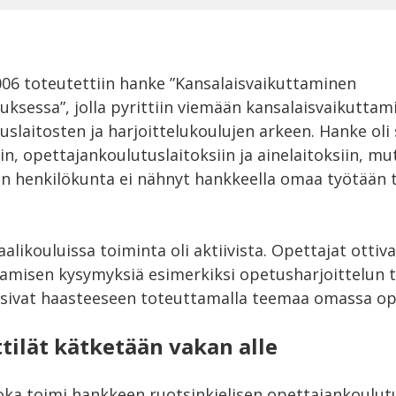
06 toteutettiin hanke ”Kansalaisvaikuttaminen
uksessa”, jolla pyrittiin viemään kansalaisvaikutta
slaitosten ja harjoittelukoulujen arkeen. Hanke ol
n, opettajankoulutuslaitoksiin ja ainelaitoksiin, m
un henkilökunta ei nähnyt hankkeella omaa työtään 
alikouluissa toiminta oli aktiivista. Opettajat ottiva
tamisen kysymyksiä esimerkiksi opetusharjoittelun 
tasivat haasteeseen toteuttamalla teemaa omassa o
ilät kätketään vakan alle
oka toimi hankkeen ruotsinkielisen opettajankoulu