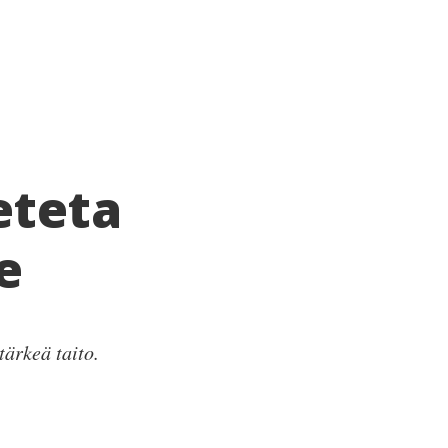
eteta
e
ärkeä taito.