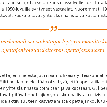
uuttaan sillä, että se on kansalaisvelvollisuus. Tätä 
- ja 1950-luvuilla syntyneet vastaajat. Nuoremmat, 19
tävät, koska pitävät yhteiskunnallista vaikuttamist
teiskunnalliset vaikuttajat löytyvät muualta k
opettajankoulutuslaitosten opettajakunnasta.
ettajien mielestä juurikaan rohkaise yhteiskunnalli
ilti heidän mielestään olisi hyvä, että opettajilla ol
iten yhteiskunnassa toimitaan ja vaikutetaan. Gullber
tavat pitävät opettajien yhteiskunnallista aktiivisu
pidä aktiivisuuteen kasvattamista opettajankoulutu