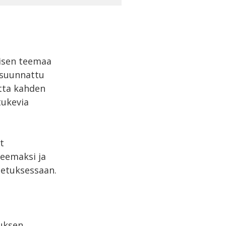
misen teemaa
i suunnattu
utta kahden
tukevia
t
teemaksi ja
petuksessaan.
tuksen