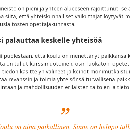
ineisto on pieni ja yhteen alueeseen rajoittunut, se
aa siitä, että yhteiskunnalliset vaikuttajat löytyvät 
uslaitosten opettajakunnasta.
si palauttaa keskelle yhteisöä
ii puolestaan, että koulu on menettänyt paikkansa k
ta on tullut kurssimuotoinen, osin luokaton, opetet
 tiedon käsittelyn välineet ja keinot monimutkaistu
taa revanssin ja toimia yhteisönsä turvallisena paikk
ntaan ja mahdollisuuden erilaisten taitojen ja tieto
?
oulu on aina paikallinen. Sinne on helppo tull