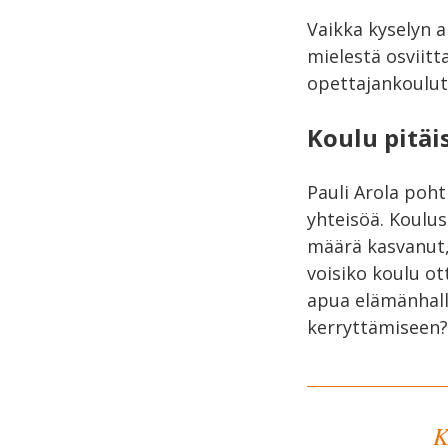
Vaikka kyselyn a
mielestä osviitt
opettajankoulut
Koulu pitäi
Pauli Arola poht
yhteisöä. Koulus
määrä kasvanut,
voisiko koulu ot
apua elämänhalli
kerryttämiseen
K