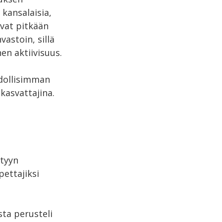
 kansalaisia,
ivat pitkään
vastoin, sillä
en aktiivisuus.
dollisimman
 kasvattajina.
htyyn
ettajiksi
sta perusteli