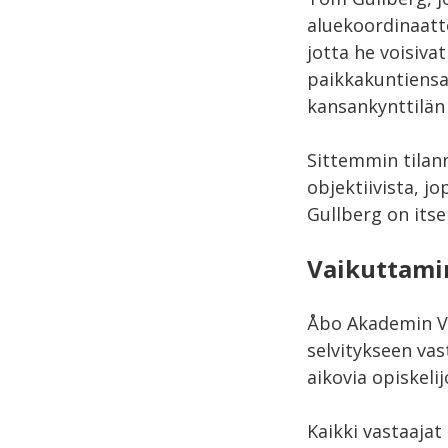
aluekoordinaattor
jotta he voisivat
paikkakuntiensa 
kansankynttilän 
Sittemmin tila
objektiivista, j
Gullberg on itse 
Vaikuttamin
Åbo Akademin Va
selvitykseen vas
aikovia opiskelij
Kaikki vastaajat