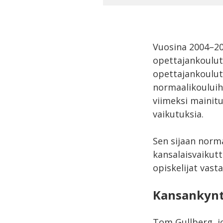
Vuosina 2004–20
opettajankoulut
opettajankoulutu
normaalikouluihi
viimeksi mainit
vaikutuksia.
Sen sijaan norma
kansalaisvaikut
opiskelijat vas
Kansankyntt
Tom Gullberg, j