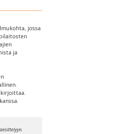
olmukohta, jossa
pilaitosten
ajien
ista ja
en
llinen.
kirjoittaa.
kanssa.
aesittelyyn.