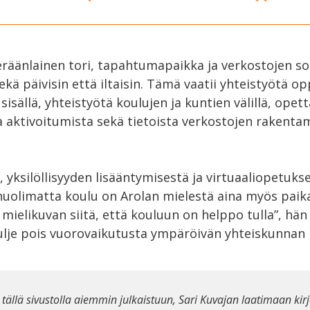
 eräänlainen tori, tapahtumapaikka ja verkostojen s
ekä päivisin että iltaisin. Tämä vaatii yhteistyötä op
sisällä, yhteistyötä koulujen ja kuntien välillä, opett
 aktivoitumista sekä tietoista verkostojen rakentam
, yksilöllisyyden lisääntymisestä ja virtuaaliopetuks
huolimatta koulu on Arolan mielestä aina myös paika
 mielikuvan siitä, että kouluun on helppo tulla”, hän 
sulje pois vuorovaikutusta ympäröivän yhteiskunnan 
 tällä sivustolla aiemmin julkaistuun, Sari Kuvajan laatimaan kirj