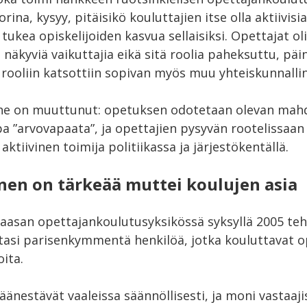
ina, kysyy, pitäisikö kouluttajien itse olla aktiivisia
 tukea opiskelijoiden kasvua sellaisiksi. Opettajat ol
näkyviä vaikuttajia eikä sitä roolia paheksuttu, päin
rooliin katsottiin sopivan myös muu yhteiskunnallin
nne on muuttunut: opetuksen odotetaan olevan mah
opa ”arvovapaata”, ja opettajien pysyvän rootelissaan
aktiivinen toimija politiikassa ja järjestökentällä.
en on tärkeää muttei koulujen asia
asan opettajankoulutusyksikössä syksyllä 2005 te
tasi parisenkymmentä henkilöä, jotka kouluttavat op
oita.
 äänestävät vaaleissa säännöllisesti, ja moni vastaaji