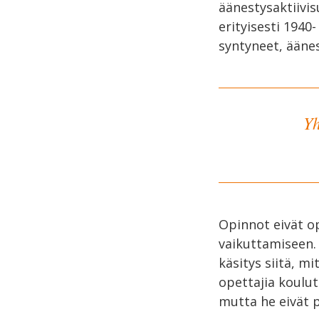
äänestysaktiivis
erityisesti 1940
syntyneet, äänes
Yh
Opinnot eivät op
vaikuttamiseen. S
käsitys siitä, m
opettajia koulut
mutta he eivät 