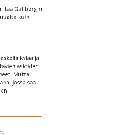
 antaa Gullbergin
muualta kuin
eskellä kylää ja
tavien asioiden
neet. Mutta
ana, jossa saa
jen
a.