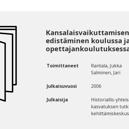
Kansalaisvaikuttamise
edistäminen koulussa j
opettajankoulutuksess
Toimittaneet
Rantala, Jukka
Salminen, Jari
Julkaisuvuosi
2006
Julkaisija
Historiallis-yhtei
kasvatuksen tutk
kehittämiskeskus