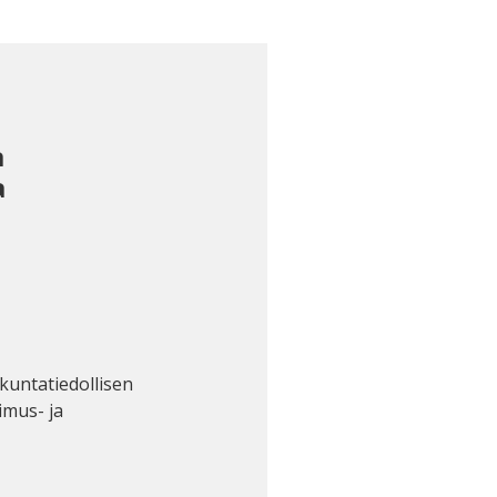
n
a
a
skuntatiedollisen
imus- ja