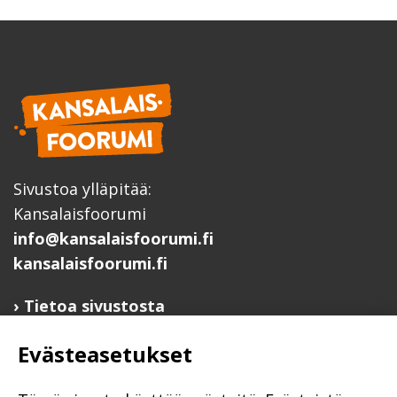
Sivustoa ylläpitää:
Kansalaisfoorumi
info@kansalaisfoorumi.fi
kansalaisfoorumi.fi
Tietoa sivustosta
Hyödyllisiä linkkejä
Evästeasetukset
Ilmoita järjestösi järjestöhakemistoon