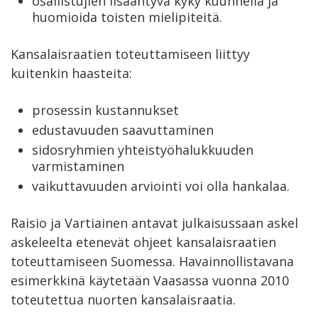
osallistujien lisääntyvä kyky kuunnella ja
huomioida toisten mielipiteitä.
Kansalaisraatien toteuttamiseen liittyy
kuitenkin haasteita:
prosessin kustannukset
edustavuuden saavuttaminen
sidosryhmien yhteistyöhalukkuuden
varmistaminen
vaikuttavuuden arviointi voi olla hankalaa.
Raisio ja Vartiainen antavat julkaisussaan askel
askeleelta etenevät ohjeet kansalaisraatien
toteuttamiseen Suomessa. Havainnollistavana
esimerkkinä käytetään Vaasassa vuonna 2010
toteutettua nuorten kansalaisraatia.