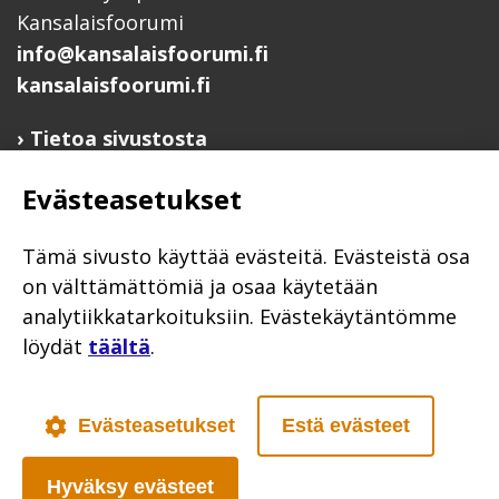
Kansalaisfoorumi
info@kansalaisfoorumi.fi
kansalaisfoorumi.fi
Tietoa sivustosta
Hyödyllisiä linkkejä
Evästeasetukset
Ilmoita järjestösi järjestöhakemistoon
Järjestötietäjä-testi
Tämä sivusto käyttää evästeitä. Evästeistä osa
Anna palautetta
on välttämättömiä ja osaa käytetään
Saavutettavuusseloste
analytiikkatarkoituksiin. Evästekäytäntömme
löydät
täältä
.
Evästekäytännöt
Civil Society
Evästeasetukset
Estä evästeet
Hyväksy evästeet