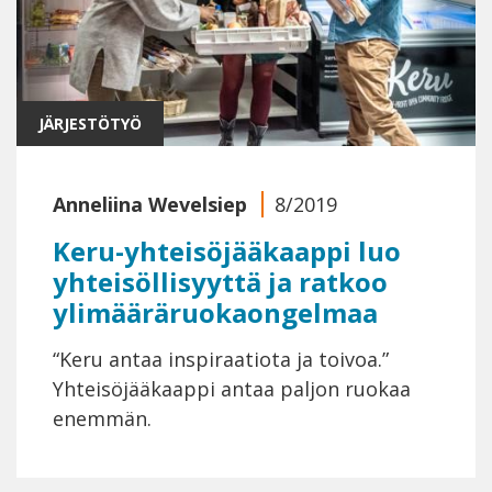
JÄRJESTÖTYÖ
Anneliina Wevelsiep
8/2019
Keru-yhteisöjääkaappi luo
yhteisöllisyyttä ja ratkoo
ylimääräruokaongelmaa
“Keru antaa inspiraatiota ja toivoa.”
Yhteisöjääkaappi antaa paljon ruokaa
enemmän.