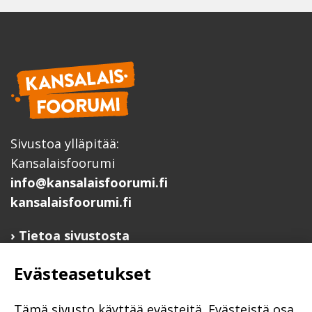
Sivustoa ylläpitää:
Kansalaisfoorumi
info@kansalaisfoorumi.fi
kansalaisfoorumi.fi
Tietoa sivustosta
Hyödyllisiä linkkejä
Evästeasetukset
Ilmoita järjestösi järjestöhakemistoon
Järjestötietäjä-testi
Tämä sivusto käyttää evästeitä. Evästeistä osa