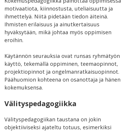
Kokemuspedagogiikka painottaa oppimisessa
motivaatiota, kiinnostusta, uteliaisuutta ja
ihmettelyä. Niitä pidetään tiedon äiteinä.
Ihmisten erilaisuus ja ainutkertaisuus
hyväksytään, mikä johtaa myös oppimisen
eroihin.
Käytännön seurauksia ovat runsas ryhmätyön
käyttö, tekemällä oppiminen, teemaopinnot,
projektiopinnot ja ongelmanratkaisuopinnot.
Päähuomion kohteena on osanottaja ja hänen
kokemuksensa.
Välityspedagogiikka
Välityspedagogiikan taustana on jokin
objektiiviseksi ajateltu totuus, esimerkiksi