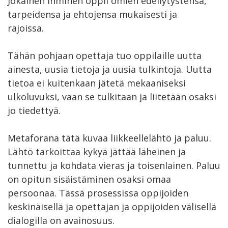
Jokainen ihminen oppii omien edellytystensä,
tarpeidensa ja ehtojensa mukaisesti ja
rajoissa.
Tähän pohjaan opettaja tuo oppilaille uutta
ainesta, uusia tietoja ja uusia tulkintoja. Uutta
tietoa ei kuitenkaan jätetä mekaaniseksi
ulkoluvuksi, vaan se tulkitaan ja liitetään osaksi
jo tiedettyä.
Metaforana tätä kuvaa liikkeellelähtö ja paluu.
Lähtö tarkoittaa kykyä jättää läheinen ja
tunnettu ja kohdata vieras ja toisenlainen. Paluu
on opitun sisäistäminen osaksi omaa
persoonaa. Tässä prosessissa oppijoiden
keskinäisellä ja opettajan ja oppijoiden välisellä
dialogilla on avainosuus.