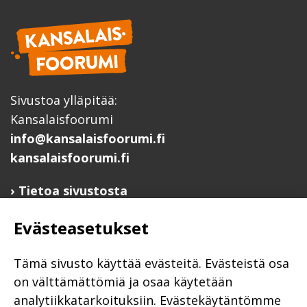
Sivustoa ylläpitää:
Kansalaisfoorumi
info@kansalaisfoorumi.fi
kansalaisfoorumi.fi
Tietoa sivustosta
Hyödyllisiä linkkejä
Evästeasetukset
Ilmoita järjestösi järjestöhakemistoon
Järjestötietäjä-testi
Tämä sivusto käyttää evästeitä. Evästeistä osa
Anna palautetta
on välttämättömiä ja osaa käytetään
analytiikkatarkoituksiin. Evästekäytäntömme
Saavutettavuusseloste