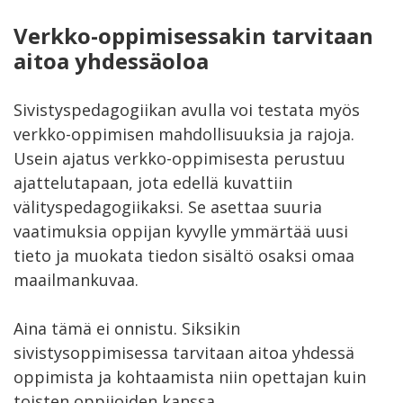
Verkko-oppimisessakin tarvitaan
aitoa yhdessäoloa
Sivistyspedagogiikan avulla voi testata myös
verkko-oppimisen mahdollisuuksia ja rajoja.
Usein ajatus verkko-oppimisesta perustuu
ajattelutapaan, jota edellä kuvattiin
välityspedagogiikaksi. Se asettaa suuria
vaatimuksia oppijan kyvylle ymmärtää uusi
tieto ja muokata tiedon sisältö osaksi omaa
maailmankuvaa.
Aina tämä ei onnistu. Siksikin
sivistysoppimisessa tarvitaan aitoa yhdessä
oppimista ja kohtaamista niin opettajan kuin
toisten oppijoiden kanssa.