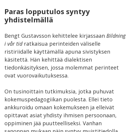
Paras lopputulos syntyy
yhdistelmällä
Bengt Gustavsson kehittelee kirjassaan
Bildning
i vår tid
ratkaisua perinteiden väliselle
ristiriidalle käyttämällä apuna sivistyksen
käsitettä. Hän kehittää dialektisen
tiedonkäsityksen, jossa molemmat perinteet
ovat vuorovaikutuksessa.
On tusinoittain tutkimuksia, jotka puhuvat
kokemuspedagogiikan puolesta. Ellei tieto
ankkuroidu omaan kokemukseen ja elleivät
opittavat asiat yhdisty ihmisen persoonaan,
oppiminen jää puutteelliseksi. Vanhan
sanonnan mukaan näin syntyy muistitiedolla