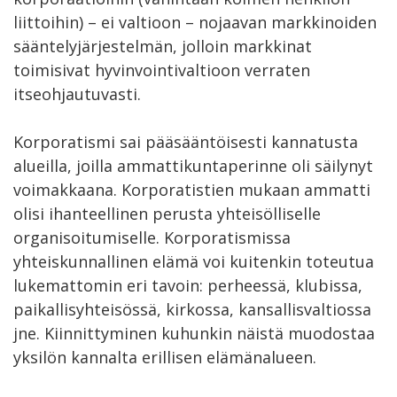
liittoihin) – ei valtioon – nojaavan markkinoiden
sääntelyjärjestelmän, jolloin markkinat
toimisivat hyvinvointivaltioon verraten
itseohjautuvasti.
Korporatismi sai pääsääntöisesti kannatusta
alueilla, joilla ammattikuntaperinne oli säilynyt
voimakkaana. Korporatistien mukaan ammatti
olisi ihanteellinen perusta yhteisölliselle
organisoitumiselle. Korporatismissa
yhteiskunnallinen elämä voi kuitenkin toteutua
lukemattomin eri tavoin: perheessä, klubissa,
paikallisyhteisössä, kirkossa, kansallisvaltiossa
jne. Kiinnittyminen kuhunkin näistä muodostaa
yksilön kannalta erillisen elämänalueen.