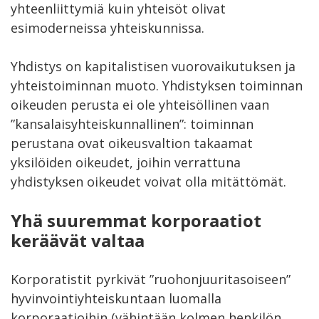
yhteenliittymiä kuin yhteisöt olivat
esimoderneissa yhteiskunnissa.
Yhdistys on kapitalistisen vuorovaikutuksen ja
yhteistoiminnan muoto. Yhdistyksen toiminnan
oikeuden perusta ei ole yhteisöllinen vaan
”kansalaisyhteiskunnallinen”: toiminnan
perustana ovat oikeusvaltion takaamat
yksilöiden oikeudet, joihin verrattuna
yhdistyksen oikeudet voivat olla mitättömät.
Yhä suuremmat korporaatiot
keräävät valtaa
Korporatistit pyrkivät ”ruohonjuuritasoiseen”
hyvinvointiyhteiskuntaan luomalla
korporaatioihin (vähintään kolmen henkilön