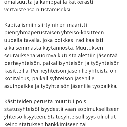
omaisuutta ja kamppailla katkerasti
vertaistensa nitistämiseksi.
Kapitalismiin siirtyminen määritti
pienryhmäperustaisen yhteisö-käsitteen
uudella tavalla, joka poikkesi radikaalisti
aikaisemmasta käytännöstä. Muutoksen
seurauksena vuorovaikutusta alettiin jäsentää
perheyhteisön, paikallisyhteisön ja työyhteisön
käsitteillä. Perheyhteisön jäsenille yhteistä on
kotitalous, paikallisyhteisön jäsenille
asuinpaikka ja työyhteisön jäsenille työpaikka.
Käsitteiden perusta muuttui pois
statusyhteisöllisyydestä vaan sopimukselliseen
yhteisöllisyyteen. Statusyhteisöllisyys oli ollut
keino statuksen hankkimiseen tai