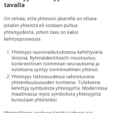
tavalla
On selvää, että yhteisön jäsenillä on oltava
jotakin yhteistä eli voidaan puhua
yhteisyydestä, johon taas on kaksi
kehitysprosessia.
Yhteisyys vuorovaikutuksessa kehittyvänä
ilmiönä. Ryhmäidentiteetti muotoutuu
konkreettisen toiminnan seurauksena ja
tuloksena syntyy toiminnallinen yhteisö.
Yhteisyys tietoisuudessa vahvistuvana
yhteenkuuluvuuden tunteena. Tuloksena
kehittyy symbolista yhteisyyttä. Modernissa
maailmassa myös symbolista yhteisyyttä
kutsutaan yhteisöksi.
Yhteisöllisyys voidaan käsittää ideana tai