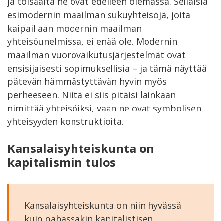
ja toisaalta ne ovat edelleen olemassa. Sellaisia
esimodernin maailman sukuyhteisöjä, joita
kaipaillaan modernin maailman
yhteisöunelmissa, ei enää ole. Modernin
maailman vuorovaikutusjärjestelmät ovat
ensisijaisesti sopimuksellisia – ja tämä näyttää
pätevän hämmästyttävän hyvin myös
perheeseen. Niitä ei siis pitäisi lainkaan
nimittää yhteisöiksi, vaan ne ovat symbolisen
yhteisyyden konstruktioita.
Kansalaisyhteiskunta on
kapitalismin tulos
Kansalaisyhteiskunta on niin hyvässä
kuin pahassakin kapitalistisen