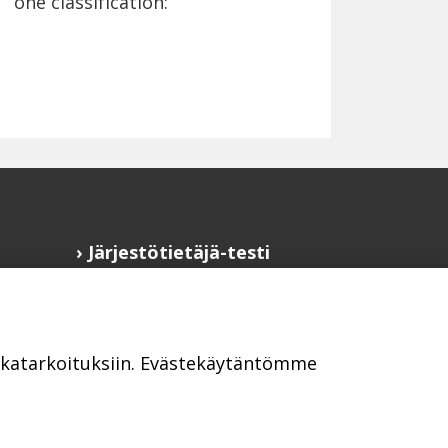
one classification:
Järjestötietäjä-testi
Anna palautetta
Saavutettavuusseloste
Evästekäytännöt
ikkatarkoituksiin. Evästekäytäntömme
Civil Society