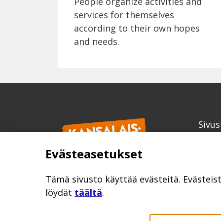
People organize activities and
services for themselves
according to their own hopes
and needs.
Sivus
Kans
Evästeasetukset
info
kansa
Tämä sivusto käyttää evästeitä. Evästeis
löydät
täältä
.