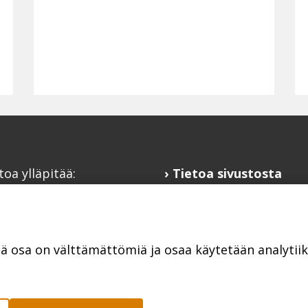
toa ylläpitää:
Tietoa sivustosta
alaisfoorumi
Hyödyllisiä linkkejä
@kansalaisfoorumi.fi
Ilmoita järjestösi
laisfoorumi.fi
järjestöhakemistoon
tä osa on välttämättömiä ja osaa käytetään analyti