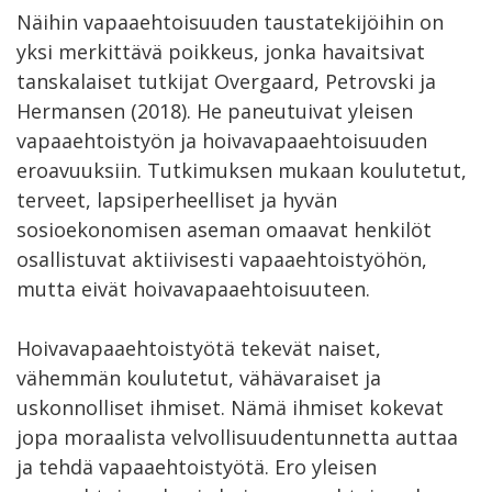
Näihin vapaaehtoisuuden taustatekijöihin on
yksi merkittävä poikkeus, jonka havaitsivat
tanskalaiset tutkijat Overgaard, Petrovski ja
Hermansen (2018). He paneutuivat yleisen
vapaaehtoistyön ja hoivavapaaehtoisuuden
eroavuuksiin. Tutkimuksen mukaan koulutetut,
terveet, lapsiperheelliset ja hyvän
sosioekonomisen aseman omaavat henkilöt
osallistuvat aktiivisesti vapaaehtoistyöhön,
mutta eivät hoivavapaaehtoisuuteen.
Hoivavapaaehtoistyötä tekevät naiset,
vähemmän koulutetut, vähävaraiset ja
uskonnolliset ihmiset. Nämä ihmiset kokevat
jopa moraalista velvollisuudentunnetta auttaa
ja tehdä vapaaehtoistyötä. Ero yleisen