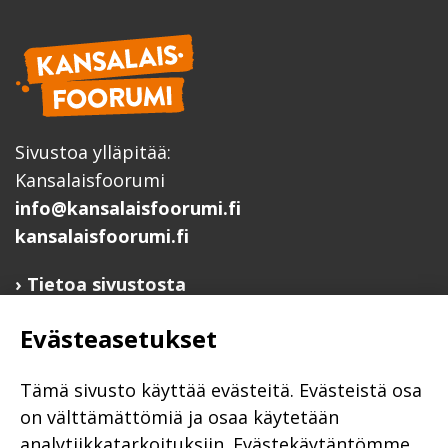
Sivustoa ylläpitää:
Kansalaisfoorumi
info@kansalaisfoorumi.fi
kansalaisfoorumi.fi
Tietoa sivustosta
Hyödyllisiä linkkejä
Evästeasetukset
Ilmoita järjestösi järjestöhakemistoon
Järjestötietäjä-testi
Tämä sivusto käyttää evästeitä. Evästeistä osa
Anna palautetta
on välttämättömiä ja osaa käytetään
analytiikkatarkoituksiin. Evästekäytäntömme
Saavutettavuusseloste