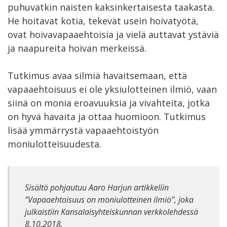
puhuvatkin naisten kaksinkertaisesta taakasta.
He hoitavat kotia, tekevät usein hoivatyötä,
ovat hoivavapaaehtoisia ja vielä auttavat ystäviä
ja naapureita hoivan merkeissä.
Tutkimus avaa silmiä havaitsemaan, että
vapaaehtoisuus ei ole yksiulotteinen ilmiö, vaan
siinä on monia eroavuuksia ja vivahteita, jotka
on hyvä havaita ja ottaa huomioon. Tutkimus
lisää ymmärrystä vapaaehtoistyön
moniulotteisuudesta.
Sisältö pohjautuu Aaro Harjun artikkeliin
”Vapaaehtoisuus on moniulotteinen ilmiö”, joka
julkaistiin Kansalaisyhteiskunnan verkkolehdessä
8.10.2018.