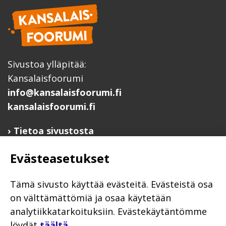
Sivustoa ylläpitää:
Kansalaisfoorumi
info@kansalaisfoorumi.fi
kansalaisfoorumi.fi
Tietoa sivustosta
Hyödyllisiä linkkejä
Evästeasetukset
Ilmoita järjestösi järjestöhakemistoon
Järjestötietäjä-testi
Tämä sivusto käyttää evästeitä. Evästeistä osa
Anna palautetta
on välttämättömiä ja osaa käytetään
Saavutettavuusseloste
analytiikkatarkoituksiin. Evästekäytäntömme
löydät
täältä
.
Evästekäytännöt