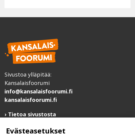
Sivustoa ylläpitää:
Kansalaisfoorumi
info@kansalaisfoorumi.fi
kansalaisfoorumi.fi
Tietoa sivustosta
Hyödyllisiä linkkejä
Evästeasetukset
Ilmoita järjestösi järjestöhakemistoon