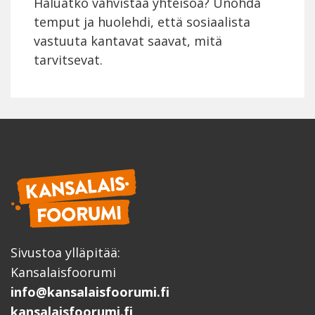
Haluatko vahvistaa yhteisöä? Unohda
temput ja huolehdi, että sosiaalista
vastuuta kantavat saavat, mitä
tarvitsevat.
Sivustoa ylläpitää:
Kansalaisfoorumi
info@kansalaisfoorumi.fi
kansalaisfoorumi.fi