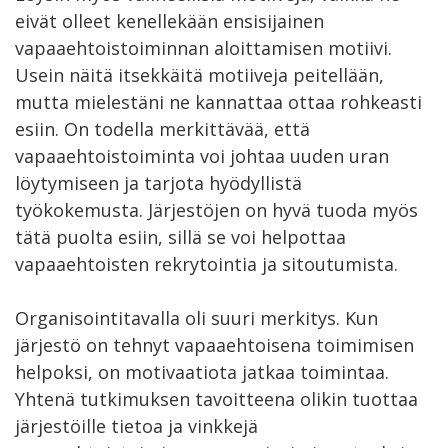
eivät olleet kenellekään ensisijainen
vapaaehtoistoiminnan aloittamisen motiivi.
Usein näitä itsekkäitä motiiveja peitellään,
mutta mielestäni ne kannattaa ottaa rohkeasti
esiin. On todella merkittävää, että
vapaaehtoistoiminta voi johtaa uuden uran
löytymiseen ja tarjota hyödyllistä
työkokemusta. Järjestöjen on hyvä tuoda myös
tätä puolta esiin, sillä se voi helpottaa
vapaaehtoisten rekrytointia ja sitoutumista.
Organisointitavalla oli suuri merkitys. Kun
järjestö on tehnyt vapaaehtoisena toimimisen
helpoksi, on motivaatiota jatkaa toimintaa.
Yhtenä tutkimuksen tavoitteena olikin tuottaa
järjestöille tietoa ja vinkkejä