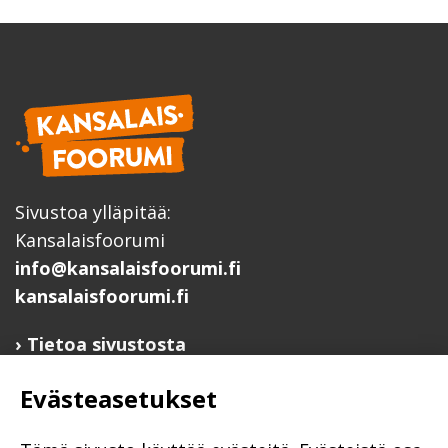
Sivustoa ylläpitää:
Kansalaisfoorumi
info@kansalaisfoorumi.fi
kansalaisfoorumi.fi
Tietoa sivustosta
Hyödyllisiä linkkejä
Evästeasetukset
Ilmoita järjestösi järjestöhakemistoon