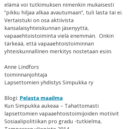
elämä voi tutkimuksen nimenkin mukaisesti
”pikku hiljaa alkaa avautumaan”, tuli lasta tai ei.
Vertaistuki on osa aktiivista
kansalaisyhteiskunnan jäsenyyttä,
vapaaehtoistoiminta vielä enemmän. Onkin
tärkeää, että vapaaehtoistoiminnan
yhteiskunnallinen merkitys nostetaan esiin.
Anne Lindfors
toiminnanjohtaja
Lapsettomien yhdistys Simpukka ry
Blogi:
Pelasta maailma
Kun Simpukka aukeaa – Tahattomasti
lapsettomien vapaaehtoistoimijoiden motiivit
Sosiaalipolitiikan pro gradu -tutkielma,
Tampereen yliopisto 2014.