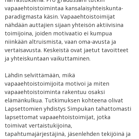
vapaaehtoistoimintaa kansalaisyhteiskunta-
paradigmasta käsin. Vapaaehtoistoimijat
nähdään auttajien sijaan yhteisön aktiivisina
toimijoina, joiden motivaatio ei kumpua
niinkään altruismista, vaan oma-avusta ja
vertaisavusta. Keskeistä ovat jaetut tavoitteet
ja yhteiskuntaan vaikuttaminen.
Lähdin selvittämään, mikä
vapaaehtoistoimijoita motivoi ja miten
vapaaehtoistoiminta rakentuu osaksi
elämänkulkua. Tutkimuksen kohteena olivat
Lapsettomien yhdistys Simpukan tahattomasti
lapsettomat vapaaehtoistoimijat, jotka
toimivat vertaistukijoina,
tapahtumajärjestäjinä, jäsenlehden tekijöinä ja