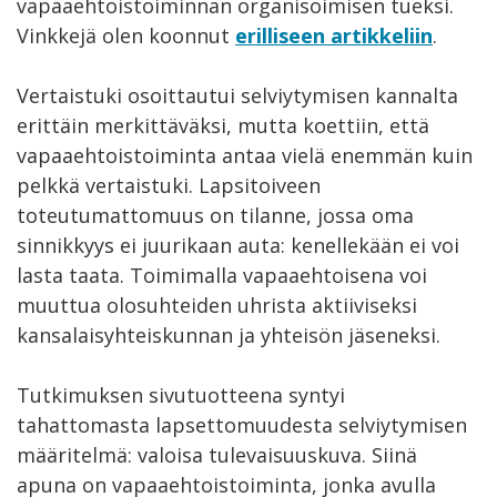
vapaaehtoistoiminnan organisoimisen tueksi.
Vinkkejä olen koonnut
erilliseen artikkeliin
.
Vertaistuki osoittautui selviytymisen kannalta
erittäin merkittäväksi, mutta koettiin, että
vapaaehtoistoiminta antaa vielä enemmän kuin
pelkkä vertaistuki. Lapsitoiveen
toteutumattomuus on tilanne, jossa oma
sinnikkyys ei juurikaan auta: kenellekään ei voi
lasta taata. Toimimalla vapaaehtoisena voi
muuttua olosuhteiden uhrista aktiiviseksi
kansalaisyhteiskunnan ja yhteisön jäseneksi.
Tutkimuksen sivutuotteena syntyi
tahattomasta lapsettomuudesta selviytymisen
määritelmä: valoisa tulevaisuuskuva. Siinä
apuna on vapaaehtoistoiminta, jonka avulla