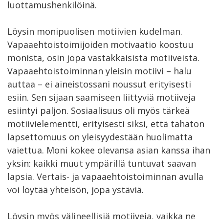
luottamushenkilöinä.
Löysin monipuolisen motiivien kudelman.
Vapaaehtoistoimijoiden motivaatio koostuu
monista, osin jopa vastakkaisista motiiveista.
Vapaaehtoistoiminnan yleisin motiivi – halu
auttaa – ei aineistossani noussut erityisesti
esiin. Sen sijaan saamiseen liittyviä motiiveja
esiintyi paljon. Sosiaalisuus oli myös tärkeä
motiivielementti, erityisesti siksi, että tahaton
lapsettomuus on yleisyydestään huolimatta
vaiettua. Moni kokee olevansa asian kanssa ihan
yksin: kaikki muut ympärillä tuntuvat saavan
lapsia. Vertais- ja vapaaehtoistoiminnan avulla
voi löytää yhteisön, jopa ystäviä.
Löysin myös välineellisiä motiiveja, vaikka ne