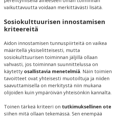
perehtymisellä aiheeseen oman toiminnan
vaikuttavuutta voidaan merkittävästi lisätä.
Sosiokulttuurisen innostamisen
kriteereitä
Aidon innostamisen tunnuspiirteitä on vaikea
määritellä yksiselitteisesti, mutta
sosiokulttuurisen toiminnan jäljillä ollaan
vahvasti, jos toiminnan suunnittelussa on
käytetty
osallistavia menetelmiä
. Näin toimien
tavoitteet ovat yhteisesti muotoiltuja ja niiden
saavuttamisella on merkitystä niin mukana
olijoiden kuin ympäröivän yhteisönkin kannalta.
Toinen tärkeä kriteeri on
tutkimuksellinen ote
siihen mitä ollaan tekemässä. Sen enempää