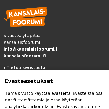
Sivustoa ylläpitää:
Kansalaisfoorumi
info@kansalaisfoorumi.fi
kansalaisfoorumi.fi
Tietoa sivustosta
Hyödyllisiä linkkejä
Evästeasetukset
Ilmoita järjestösi järjestöhakemistoon
Järjestötietäjä-testi
Tämä sivusto käyttää evästeitä. Evästeistä osa
Anna palautetta
on välttämättömiä ja osaa käytetään
analytiikkatarkoituksiin. Evästekäytäntömme
Saavutettavuusseloste