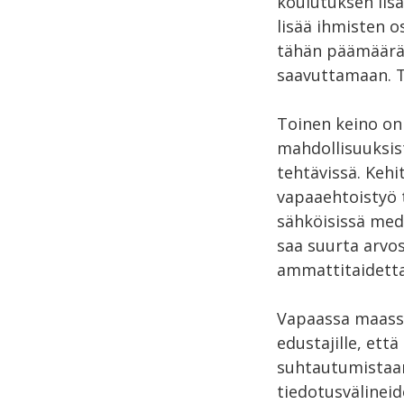
koulutuksen lisä
lisää ihmisten 
tähän päämäärää
saavuttamaan. Työ
Toinen keino on
mahdollisuuksist
tehtävissä. Kehi
vapaaehtoistyö t
sähköisissä medi
saa suurta arvos
ammattitaidetta
Vapaassa maass
edustajille, että
suhtautumistaan
tiedotusvälineid