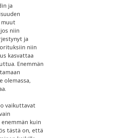
in ja
aisuuden
a muut
jos niin
jestynyt ja
rituksiin niin
eus kasvattaa
puuttua. Enemmän
attamaan
ne olemassa,
aa.
o vaikuttavat
vain
at enemmän kuin
ös tästä on, että