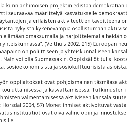
lla kunnianhimoisen projektin edistää demokratian
ytti seuraavaa määrittelyä kasvatukselle demokraatt
Käytäntöjen ja erilaisten aktiviteettien tavoitteena 
uisista nykyistä kykenevämpiä osallistumaan aktiivise
 elämään omaksumalla ja harjoittelemalla heidän o
n yhteiskunnassa”. (Velthuis 2002, 215) Euroopan ne
ääpaino on poliittiseen ja yhteiskunnalliseen kansa
 Näin voi olla Suomessakin. Oppisisällöt tulisi koot
sta, sosioekonomisista ja sosiokulttuurisista asioista.
työn oppilaitokset ovat pohjoismainen täsmäase akt
 kouluttamisessa ja kasvattamisessa. Tutkimusten m
ihmisten valmentamisessa aktiiviseen kansalaisuutee
 Horsdal 2004, 57) Monet ihmiset aktivoituvat vasta a
svatusinstituutiot ovat oiva väline opin ja innostukse
isille.