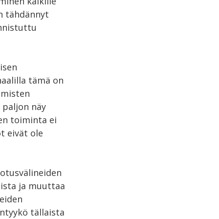
minen kaikille
on tähdännyt
nnistuttu
isen
aalilla tämä on
hmisten
 paljon näy
en toiminta ei
t eivät ole
otusvälineiden
ioista ja muuttaa
eiden
ntyykö tällaista