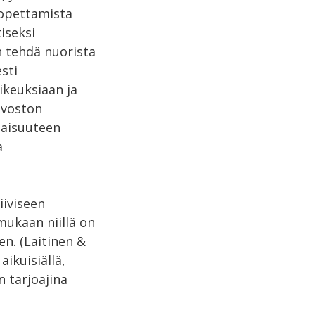
 opettamista
iseksi
on tehdä nuorista
sti
ikeuksiaan ja
uvoston
laisuuteen
a
iiviseen
ukaan niillä on
n. (Laitinen &
ikuisiällä,
n tarjoajina