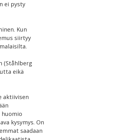
n ei pysty
minen. Kun
emus siirtyy
alaisilta.
n (Ståhlberg
uutta eikä
 aktiivisen
tään
a huomio
tava kysymys. On
anhemmat saadaan
elikaatista