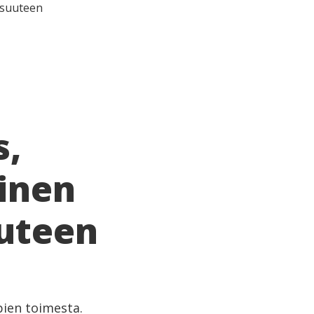
isuuteen
s,
inen
uuteen
ien toimesta.