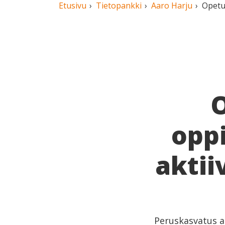
Etusivu
Tietopankki
Aaro Harju
Opetu
O
opp
aktii
Peruskasvatus a