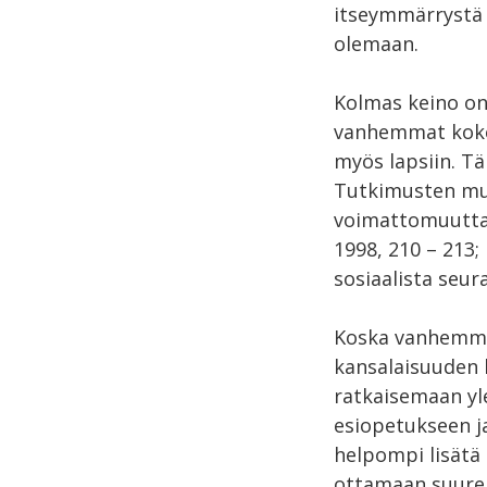
itseymmärrystä 
olemaan.
Kolmas keino on
vanhemmat kokev
myös lapsiin. T
Tutkimusten muk
voimattomuutta 
1998, 210 – 213;
sosiaalista seu
Koska vanhemmill
kansalaisuuden l
ratkaisemaan yl
esiopetukseen j
helpompi lisätä
ottamaan suurem