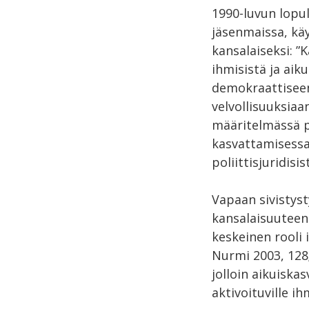
1990-luvun lopu
jäsenmaissa, kä
kansalaiseksi: ”
ihmisistä ja aik
demokraattiseen
velvollisuuksiaa
määritelmässä p
kasvattamisessa.
poliittisjuridisi
Vapaan sivistys
kansalaisuuteen
keskeinen rooli 
Nurmi 2003, 128;
jolloin aikuiska
aktivoituville ihm