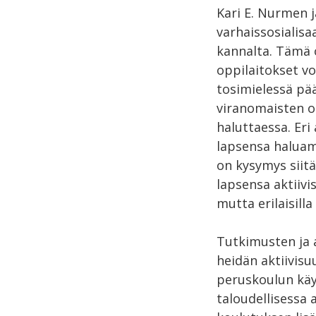
Kari E. Nurmen j
varhaissosialisa
kannalta. Tämä 
oppilaitokset vo
tosimielessä pää
viranomaisten oh
haluttaessa. Er
lapsensa haluam
on kysymys siit
lapsensa aktiivi
mutta erilaisill
Tutkimusten ja 
heidän aktiivisu
peruskoulun käy
taloudellisessa 