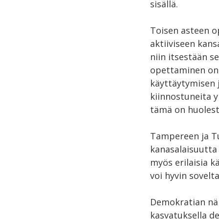
sisällä.
Toisen asteen op
aktiiviseen kans
niin itsestään s
opettaminen on o
käyttäytymisen 
kiinnostuneita y
tämä on huolest
Tampereen ja Tur
kanasalaisuutta 
myös erilaisia k
voi hyvin sovelt
Demokratian näk
kasvatuksella d