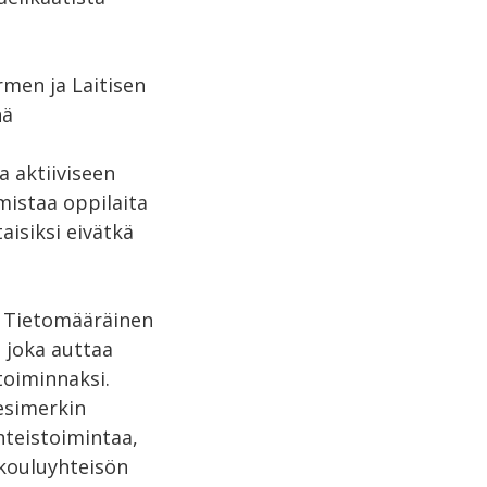
rmen ja Laitisen
nä
a aktiiviseen
mistaa oppilaita
aisiksi eivätkä
. Tietomääräinen
, joka auttaa
oiminnaksi.
 esimerkin
hteistoimintaa,
 kouluyhteisön