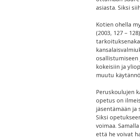
asiasta. Siksi si
Kotien ohella m
(2003, 127 – 128
tarkoituksenakaa
kansalaisvalmiuk
osallistumiseen 
kokeisiin ja ylio
muutu käytännön
Peruskoulujen k
opetus on ilmeis
jäsentämään ja 
Siksi opetukseen
voimaa. Samalla 
että he voivat h