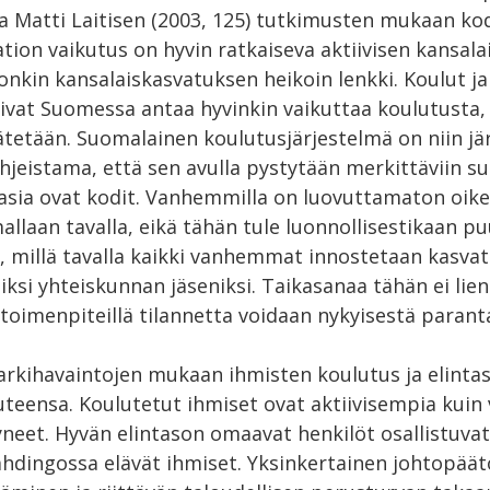
a Matti Laitisen (2003, 125) tutkimusten mukaan kod
ation vaikutus on hyvin ratkaiseva aktiivisen kansal
onkin kansalaiskasvatuksen heikoin lenkki. Koulut j
ivat Suomessa antaa hyvinkin vaikuttaa koulutusta, 
tetään. Suomalainen koulutusjärjestelmä on niin jär
jeistama, että sen avulla pystytään merkittäviin suo
i asia ovat kodit. Vanhemmilla on luovuttamaton oik
allaan tavalla, eikä tähän tule luonnollisestikaan 
ä, millä tavalla kaikki vanhemmat innostetaan kasv
siksi yhteiskunnan jäseniksi. Taikasanaa tähän ei lie
a toimenpiteillä tilannetta voidaan nykyisestä parant
arkihavaintojen mukaan ihmisten koulutus ja elintas
uteensa. Koulutetut ihmiset ovat aktiivisempia kuin 
neet. Hyvän elintason omaavat henkilöt osallistuv
ahdingossa elävät ihmiset. Yksinkertainen johtopäät