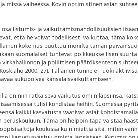
ja missä vaiheessa. Kovin optimistinen asian suhtee
 osallistumis- ja vaikuttamismahdollisuuksien lisää
at, että he voivat todellisesti vaikuttaa, tämä kok
ällainen kokemus puuttuu monilta tämän päivän suom
aan suomalaiset tuntevat poikkeuksellisen suurta
virkahallinnon ja poliittisen päätöksenteon suhtee
 Koskiaho 2000, 27). Tällainen tunne ei ruoki aktiivis
raavaa sukupolvea kansalaisvaikuttamiseen.
a on niin ratkaiseva vaikutus omiin lapsiinsa, katse
isäämisessä tulisi kohdistaa heihin. Suomessa pyri
eensä kaikki kasvatusta vaativat asiat kohdistamall
a peruskouluun. Tämä on helpoin tapa väistää haas
 oppisisältöjä koulussa kuin miettiä sitä, miten v
pi kasvatusvastuu omista lapsistaan. Kysymys on d