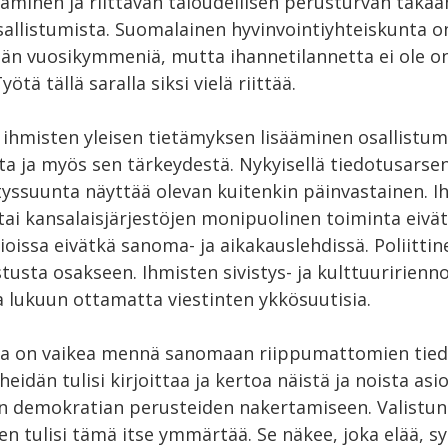
äminen ja riittävän taloudellisen perusturvan takaa
osallistumista. Suomalainen hyvinvointiyhteiskunta 
n vuosikymmeniä, mutta ihannetilannetta ei ole o
tä tällä saralla siksi vielä riittää.
 ihmisten yleisen tietämyksen lisääminen osallistum
a ja myös sen tärkeydestä. Nykyisellä tiedotusarsen
tyssuunta näyttää olevan kuitenkin päinvastainen. I
ai kansalaisjärjestöjen monipuolinen toiminta eivät
oissa eivätkä sanoma- ja aikakauslehdissä. Poliittin
tusta osakseen. Ihmisten sivistys- ja kulttuuririenno
 lukuun ottamatta viestinten ykkösuutisia.
a on vaikea mennä sanomaan riippumattomien tied
 heidän tulisi kirjoittaa ja kertoa näistä ja noista as
 demokratian perusteiden nakertamiseen. Valistun
en tulisi tämä itse ymmärtää. Se näkee, joka elää, sy