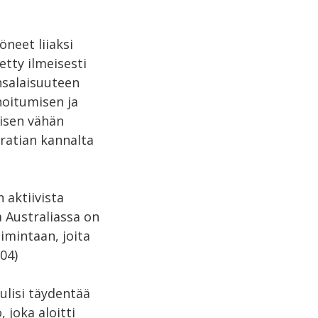
öneet liiaksi
etty ilmeisesti
ansalaisuuteen
noitumisen ja
lisen vähän
kratian kannalta
 aktiivista
a Australiassa on
imintaan, joita
04)
ulisi täydentää
joka aloitti