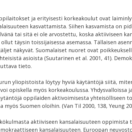
pilaitokset ja erityisesti korkeakoulut ovat laiminly
alaisuuteen kasvattamista. Siihen kasvamista on pid
elvänä tai sitä ei ole arvostettu, koska aktiiviseen k
llut täysin toissijaisessa asemassa. Tällaisen asen
jäljet näkyvät. Suomalaiset nuoret ovat poikkeuksel
hteisistä asioista (Suutarinen et al. 2001, 41). Demo
uttava tieto.
un yliopistoista löytyy hyviä käytäntöjä siitä, miten
voi opiskella myös korkeakoulussa. Yhdysvalloissa j
äytäntöjä oppilaiden aktivoimisesta yhteisölliseen to
aa myös Suomen oloihin. (Van Til 2000, 138, Yeung 20
ökulmasta aktiiviseen kansalaisuuteen oppimista t
emokraattiseen kansalaisuuteen. Euroopan neuvosto, 