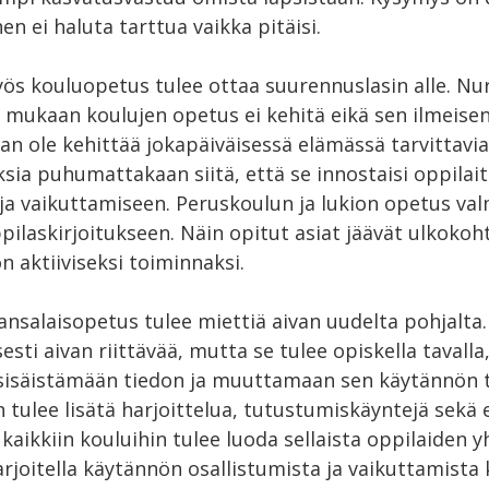
ihen ei haluta tarttua vaikka pitäisi.
yös kouluopetus tulee ottaa suurennuslasin alle. Nu
) mukaan koulujen opetus ei kehitä eikä sen ilmeise
n ole kehittää jokapäiväisessä elämässä tarvittavia
sia puhumattakaan siitä, että se innostaisi oppilait
ja vaikuttamiseen. Peruskoulun ja lukion opetus val
ppilaskirjoitukseen. Näin opitut asiat jäävät ulkokoht
 aktiiviseksi toiminnaksi.
ansalaisopetus tulee miettiä aivan uudelta pohjalta
esti aivan riittävää, mutta se tulee opiskella tavalla
sisäistämään tiedon ja muuttamaan sen käytännön t
 tulee lisätä harjoittelua, tutustumiskäyntejä sekä
kaikkiin kouluihin tulee luoda sellaista oppilaiden y
arjoitella käytännön osallistumista ja vaikuttamista