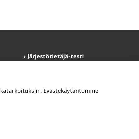
Järjestötietäjä-testi
Anna palautetta
Saavutettavuusseloste
Evästekäytännöt
ikkatarkoituksiin. Evästekäytäntömme
Civil Society