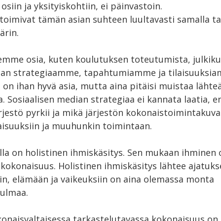
osiin ja yksityiskohtiin, ei päinvastoin.
 toimivat tämän asian suhteen luultavasti samalla ta
ärin.
emme osia, kuten koulutuksen toteutumista, julki
ian strategiaamme, tapahtumiamme ja tilaisuuksia
on ihan hyvä asia, mutta aina pitäisi muistaa lähte
 Sosiaalisen median strategiaa ei kannata laatia, e
järjestö pyrkii ja mikä järjestön kokonaistoimintaku
laisuuksiin ja muuhunkin toimintaan.
lla on holistinen ihmiskäsitys. Sen mukaan ihminen 
okonaisuus. Holistinen ihmiskäsitys lähtee ajatukse
iin, elämään ja vaikeuksiin on aina olemassa monta
kulmaa.
okonaisvaltaisessa tarkastelutavassa kokonaisuus 