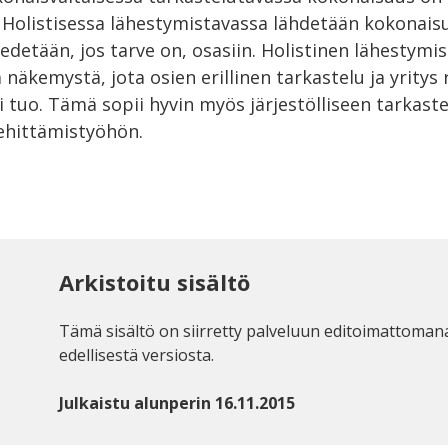
Holistisessa lähestymistavassa lähdetään kokonai
 edetään, jos tarve on, osasiin. Holistinen lähestymi
a näkemystä, jota osien erillinen tarkastelu ja yritys
 tuo. Tämä sopii hyvin myös järjestölliseen tarkast
kehittämistyöhön.
Arkistoitu sisältö
Tämä sisältö on siirretty palveluun editoimattoman
edellisestä versiosta.
Julkaistu alunperin 16.11.2015