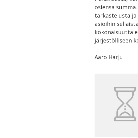
osiensa summa. 
tarkastelusta ja
asioihin sellaist
kokonaisuutta ei
järjestölliseen 
Aaro Harju