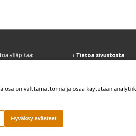
toa ylläpitää:
Tietoa sivustosta
alaisfoorumi
Hyödyllisiä linkkejä
@kansalaisfoorumi.fi
Ilmoita järjestösi
laisfoorumi.fi
järjestöhakemistoon
tä osa on välttämättömiä ja osaa käytetään analyti
Hyväksy evästeet
Poutapilvi web design