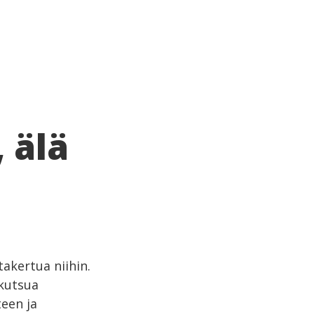
 älä
takertua niihin.
 kutsua
teen ja