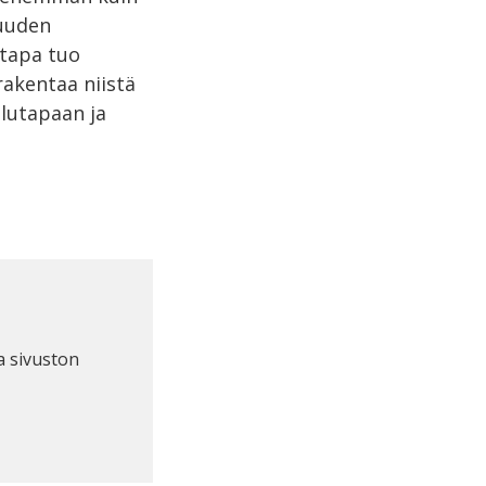
suuden
stapa tuo
 rakentaa niistä
elutapaan ja
a sivuston