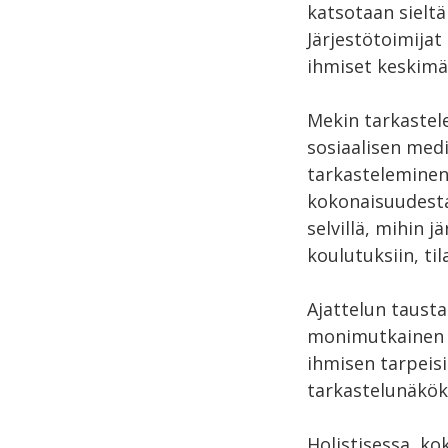
katsotaan sieltä 
Järjestötoimijat
ihmiset keskimä
Mekin tarkastel
sosiaalisen med
tarkasteleminen 
kokonaisuudesta.
selvillä, mihin 
koulutuksiin, ti
Ajattelun tausta
monimutkainen k
ihmisen tarpeis
tarkastelunäkö
Holistisessa, k