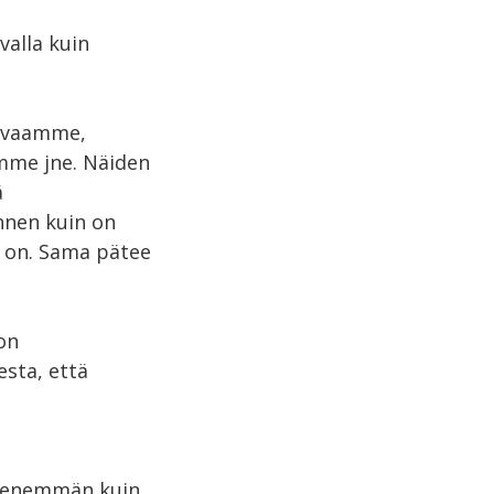
valla kuin
kuvaamme,
mme jne. Näiden
ä
nnen kuin on
va on. Sama pätee
on
sta, että
on enemmän kuin