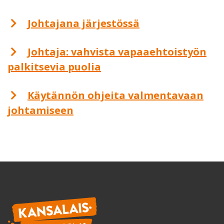
Johtajana järjestössä
Johtaja: vahvista vapaaehtoistyön
palkitsevia puolia
Käytännön ohjeita valmentavaan
johtamiseen