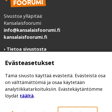
Sivustoa ylläpitää:
Kansalaisfoorumi
info@kansalaisfoorumi.fi
kansalaisfoorumi.fi
Tietoa sivustosta
Hyödyllisiä linkkejä
Evästeasetukset
Ilmoita järjestösi järjestöhakemistoon
Järjestötietäjä-testi
Tämä sivusto käyttää evästeitä. Evästeistä osa
Anna palautetta
on välttämättömiä ja osaa käytetään
analytiikkatarkoituksiin. Evästekäytäntömme
Saavutettavuusseloste
löydät
täältä
.
Evästekäytännöt
Civil Society