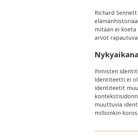
Richard Sennett 
elämänhistoriaa
mitään ei koeta 
arvot rapautuva
Nykyaikana 
Ihmisten identit
Identiteetti ei 
identiteetit mu
kontekstisidonna
muuttuvia identi
milloinkin koro