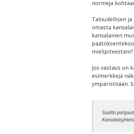
normeja kohtaa
Taloudellisen ja
omasta kansalai
kansalainen mui
päätöksentekoon
mielipiteestäni
Jos vastaus on k
esimerkkejä näke
ympäristöään. Se
Sisältö pohjautu
Kansalaisyhtei