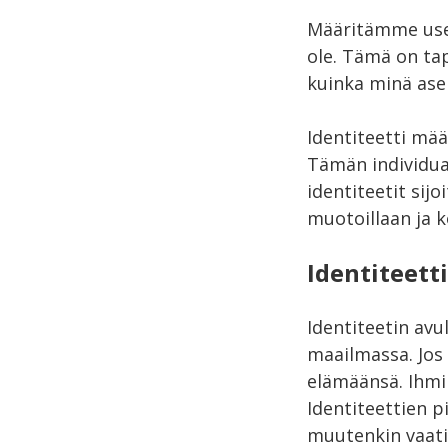
Määritämme use
ole. Tämä on tap
kuinka minä ase
Identiteetti mää
Tämän individua
identiteetit sijo
muotoillaan ja k
Identiteett
Identiteetin av
maailmassa. Jos
elämäänsä. Ihmi
Identiteettien 
muutenkin vaat