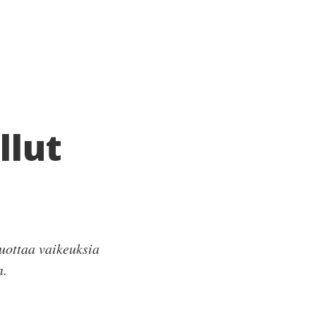
llut
tuottaa vaikeuksia
n.