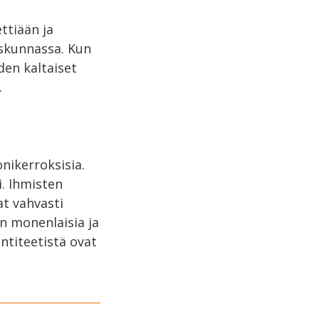
ttiään ja
iskunnassa. Kun
den kaltaiset
.
nikerroksisia.
i. Ihmisten
t vahvasti
on monenlaisia ja
ntiteetistä ovat