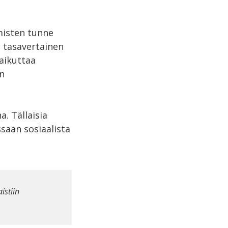
hmisten tunne
 tasavertainen
aikuttaa
n
a. Tällaisia
ssaan sosiaalista
istiin