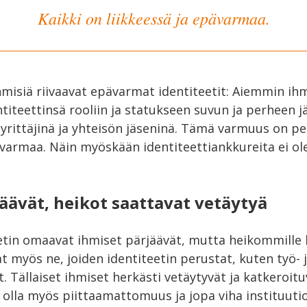
Kaikki on liikkeessä ja epävarmaa.
misiä riivaavat epävarmat identiteetit: Aiemmin ih
titeettinsä rooliin ja statukseen suvun ja perheen j
i yrittäjinä ja yhteisön jäseninä. Tämä varmuus on pe
ävarmaa. Näin myöskään identiteettiankkureita ei ol
äävät, heikot saattavat vetäytyä
etin omaavat ihmiset pärjäävät, mutta heikommill
t myös ne, joiden identiteetin perustat, kuten työ- 
. Tällaiset ihmiset herkästi vetäytyvät ja katkeroitu
olla myös piittaamattomuus ja jopa viha instituutioi