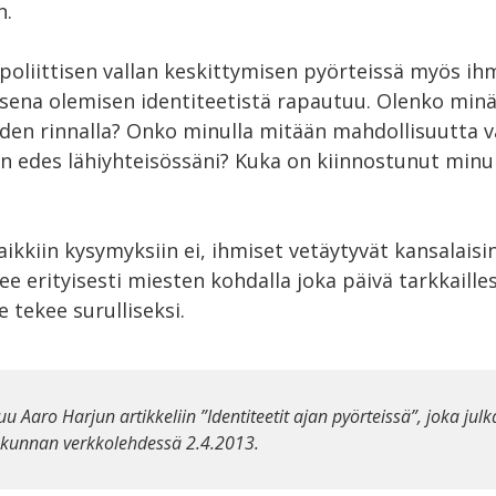
n.
 poliittisen vallan keskittymisen pyörteissä myös i
sena olemisen identiteetistä rapautuu. Olenko minä
den rinnalla? Onko minulla mitään mahdollisuutta v
 edes lähiyhteisössäni? Kuka on kiinnostunut minu
?
aikkiin kysymyksiin ei, ihmiset vetäytyvät kansalaisin
e erityisesti miesten kohdalla joka päivä tarkkaille
 tekee surulliseksi.
u Aaro Harjun artikkeliin ”Identiteetit ajan pyörteissä”, joka julka
skunnan verkkolehdessä 2.4.2013.