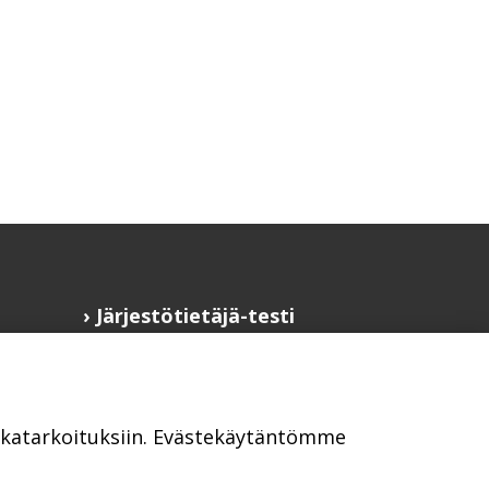
Järjestötietäjä-testi
Anna palautetta
Saavutettavuusseloste
Evästekäytännöt
ikkatarkoituksiin. Evästekäytäntömme
Civil Society