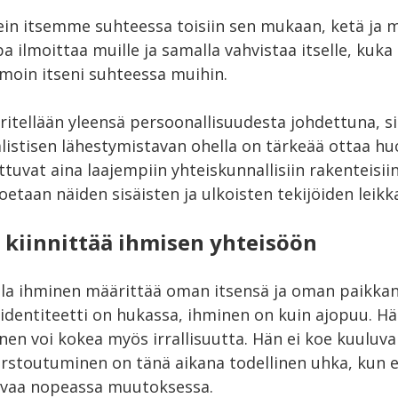
in itsemme suhteessa toisiin sen mukaan, ketä ja
a ilmoittaa muille ja samalla vahvistaa itselle, kuka
moin itseni suhteessa muihin.
ritellään yleensä persoonallisuudesta johdettuna, si
listisen lähestymistavan ohella on tärkeää ottaa hu
ittuvat aina laajempiin yhteiskunnallisiin rakenteisiin
oetaan näiden sisäisten ja ulkoisten tekijöiden leik
i kiinnittää ihmisen yhteisöön
ulla ihminen määrittää oman itsensä ja oman paikkan
 identiteetti on hukassa, ihminen on kuin ajopuu. H
nen voi kokea myös irrallisuutta. Hän ei koe kuuluv
pirstoutuminen on tänä aikana todellinen uhka, kun 
ivaa nopeassa muutoksessa.