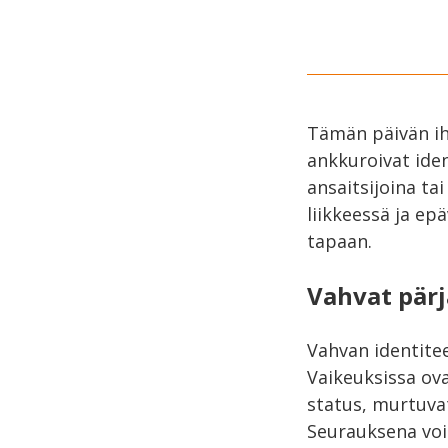
Tämän päivän ih
ankkuroivat iden
ansaitsijoina ta
liikkeessä ja ep
tapaan.
Vahvat pärj
Vahvan identite
Vaikeuksissa ova
status, murtuvat
Seurauksena voi 