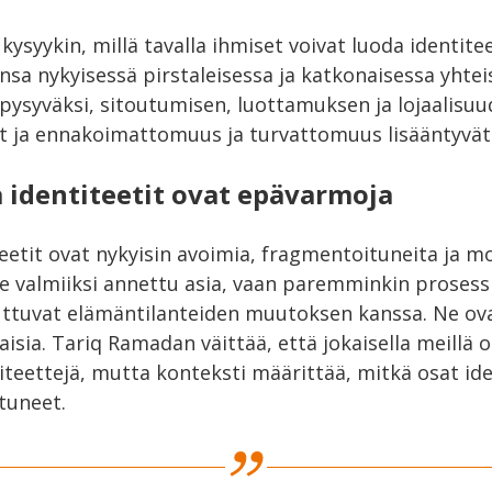
kysyykin, millä tavalla ihmiset voivat luoda identitee
nsa nykyisessä pirstaleisessa ja katkonaisessa yhte
pysyväksi, sitoutumisen, luottamuksen ja lojaalisuu
t ja ennakoimattomuus ja turvattomuus lisääntyvät
identiteetit ovat epävarmoja
eetit ovat nykyisin avoimia, fragmentoituneita ja mo
ole valmiiksi annettu asia, vaan paremminkin prosess
uttuvat elämäntilanteiden muutoksen kanssa. Ne ova
isia. Tariq Ramadan väittää, että jokaisella meillä 
teettejä, mutta konteksti määrittää, mitkä osat ide
stuneet.