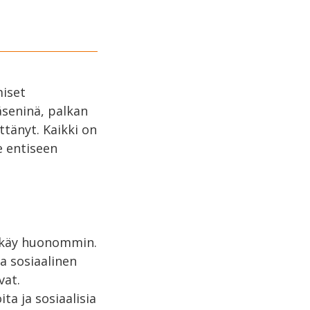
miset
äseninä, palkan
ttänyt. Kaikki on
e entiseen
e käy huonommin.
ja sosiaalinen
vat.
ta ja sosiaalisia