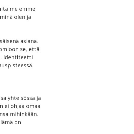
 mitä me emme
 minä olen ja
säisenä asiana.
omioon se, että
. Identiteetti
kauspisteessä.
sa yhteisössä ja
än ei ohjaa omaa
ansa mihinkään.
elämä on