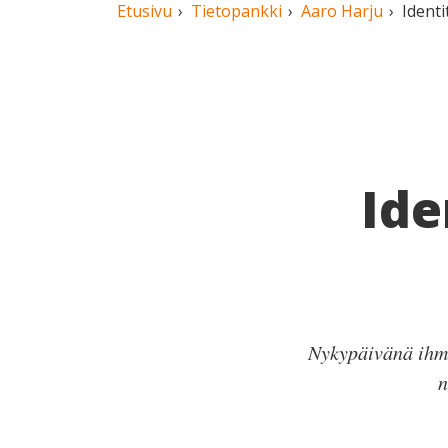
Etusivu
Tietopankki
Aaro Harju
Identi
Ide
Nykypäivänä ihmis
n