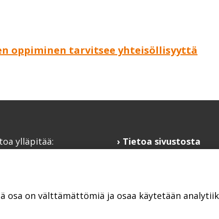
en oppiminen tarvitsee yhteisöllisyyttä
toa ylläpitää:
Tietoa sivustosta
alaisfoorumi
Hyödyllisiä linkkejä
@kansalaisfoorumi.fi
Ilmoita järjestösi
laisfoorumi.fi
järjestöhakemistoon
tä osa on välttämättömiä ja osaa käytetään analyti