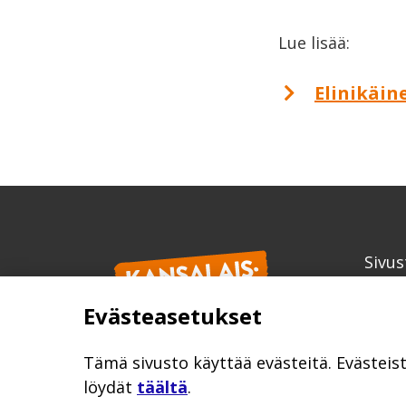
Lue lisää:
Elinikäin
Sivus
Kans
Evästeasetukset
info
kansa
Tämä sivusto käyttää evästeitä. Evästeis
löydät
täältä
.