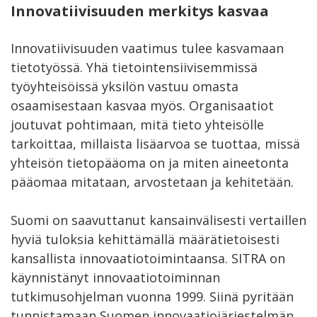
Innovatiivisuuden merkitys kasvaa
Innovatiivisuuden vaatimus tulee kasvamaan
tietotyössä. Yhä tietointensiivisemmissä
työyhteisöissä yksilön vastuu omasta
osaamisestaan kasvaa myös. Organisaatiot
joutuvat pohtimaan, mitä tieto yhteisölle
tarkoittaa, millaista lisäarvoa se tuottaa, missä
yhteisön tietopääoma on ja miten aineetonta
pääomaa mitataan, arvostetaan ja kehitetään.
Suomi on saavuttanut kansainvälisesti vertaillen
hyviä tuloksia kehittämällä määrätietoisesti
kansallista innovaatiotoimintaansa. SITRA on
käynnistänyt innovaatiotoiminnan
tutkimusohjelman vuonna 1999. Siinä pyritään
tunnistamaan Suomen innovaatiojärjestelmän