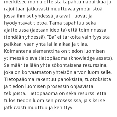
merkitsee moniulotteista tapahtumapaikkaa ja
rajoiltaan jatkuvasti muuttuvaa ympäristöä,
jossa ihmiset yhdessä jakavat, luovat ja
hyödyntävät tietoa. Tämä tapahtuu sekä
ajattelussa (jaetaan ideoita) että toiminnassa
(tehdään yhdessä). ”Ba” ei tarkoita vain fyysistä
paikkaa, vaan yhtä lailla aikaa ja tilaa.
Kolmantena elementtinä on tiedon luomisen
ytimessä oleva tietopääoma (knowledge assets).
Se määritellään yhteisökohtaisena resurssina,
joka on korvaamaton yhteisön arvon luomiselle.
Tietopääoma rakentuu panoksista, tuotoksista
ja tiedon luomisen prosessin ohjaavista
tekijöistä. Tietopääoma on sekä resurssi että
tulos tiedon luomisen prosessissa, ja siksi se
jatkuvasti muuttuu ja kehittyy.