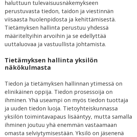
haluttuun tulevaisuusnäkemykseen
perustuvasta tiedon, taidon ja viestinnän
viisaasta huolenpidosta ja kehittämisestä.
Tietämyksen hallinta perustuu yhdessä
määriteltyihin arvoihin ja se edellyttää
uuttaluovaa ja vastuullista johtamista.
Tietämyksen hallinta yksilön
näkökulmasta
Tiedon ja tietämyksen hallinnan ytimessä on
elinikäinen oppija. Tiedon prosessoija on
ihminen. Yhä useampi on myös tiedon tuottaja
ja uuden tiedon luoja. Tietoyhteiskunnassa
yksilön toimintavapaus lisääntyy, mutta samalla
ihminen joutuu yhä enemmän vastaamaan
omasta selviytymisestään. Yksilö on jäsenenä