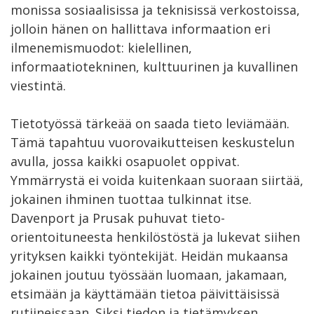
monissa sosiaalisissa ja teknisissä verkostoissa,
jolloin hänen on hallittava informaation eri
ilmenemismuodot: kielellinen,
informaatiotekninen, kulttuurinen ja kuvallinen
viestintä.
Tietotyössä tärkeää on saada tieto leviämään.
Tämä tapahtuu vuorovaikutteisen keskustelun
avulla, jossa kaikki osapuolet oppivat.
Ymmärrystä ei voida kuitenkaan suoraan siirtää,
jokainen ihminen tuottaa tulkinnat itse.
Davenport ja Prusak puhuvat tieto-
orientoituneesta henkilöstöstä ja lukevat siihen
yrityksen kaikki työntekijät. Heidän mukaansa
jokainen joutuu työssään luomaan, jakamaan,
etsimään ja käyttämään tietoa päivittäisissä
rutiineissaan. Siksi tiedon ja tietämyksen