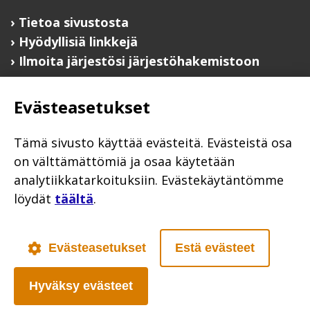
Tietoa sivustosta
Hyödyllisiä linkkejä
Ilmoita järjestösi järjestöhakemistoon
Järjestötietäjä-testi
Evästeasetukset
Anna palautetta
Saavutettavuusseloste
Tämä sivusto käyttää evästeitä. Evästeistä osa
Evästekäytännöt
on välttämättömiä ja osaa käytetään
Civil Society
analytiikkatarkoituksiin. Evästekäytäntömme
löydät
täältä
.
Evästeasetukset
Estä evästeet
Poutapilvi web design
Hyväksy evästeet