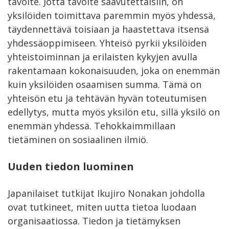
tavoite. Jotta tavoite saavutettaisiin, on
yksilöiden toimittava paremmin myös yhdessä,
täydennettävä toisiaan ja haastettava itsensä
yhdessäoppimiseen. Yhteisö pyrkii yksilöiden
yhteistoiminnan ja erilaisten kykyjen avulla
rakentamaan kokonaisuuden, joka on enemmän
kuin yksilöiden osaamisen summa. Tämä on
yhteisön etu ja tehtävän hyvän toteutumisen
edellytys, mutta myös yksilön etu, sillä yksilö on
enemmän yhdessä. Tehokkaimmillaan
tietäminen on sosiaalinen ilmiö.
Uuden tiedon luominen
Japanilaiset tutkijat Ikujiro Nonakan johdolla
ovat tutkineet, miten uutta tietoa luodaan
organisaatiossa. Tiedon ja tietämyksen