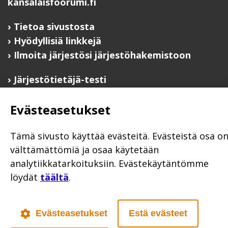
kansalaisfoorumi.fi
Tietoa sivustosta
Hyödyllisiä linkkejä
Ilmoita järjestösi järjestöhakemistoon
Järjestötietäjä-testi
Anna palautetta
Evästeasetukset
Saavutettavuusseloste
Evästekäytännöt
Tämä sivusto käyttää evästeitä. Evästeistä osa o
Civil Society
välttämättömiä ja osaa käytetään
analytiikkatarkoituksiin. Evästekäytäntömme
löydät
täältä
.
Poutapilvi web design
Evästeasetukset
Estä evästeet